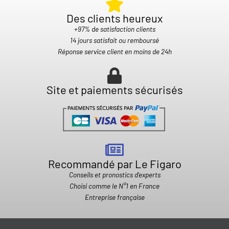
Des clients heureux​
+97% de satisfaction clients
14 jours satisfait ou remboursé
Réponse service client en moins de 24h
Site et paiements sécurisés
Recommandé par Le Figaro
Conseils et pronostics d'experts
Choisi comme le N°1 en France
Entreprise française