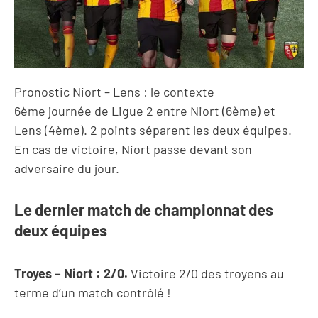
Pronostic Niort – Lens : le contexte
6ème journée de Ligue 2 entre Niort (6ème) et
Lens (4ème). 2 points séparent les deux équipes.
En cas de victoire, Niort passe devant son
adversaire du jour.
Le dernier match de championnat des
deux équipes
Troyes – Niort : 2/0.
Victoire 2/0 des troyens au
terme d’un match contrôlé !