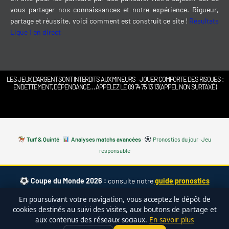
vous partager nos connaissances et notre expérience. Rigueur,
partage et réussite, voici comment est construit ce site !
Résultats
Ligue 1 en direct
LES JEUX D’ARGENT SONT INTERDITS AUX MINEURS – JOUER COMPORTE DES RISQUES :
ENDETTEMENT, DÉPENDANCE… APPELEZ LE 09 74 75 13 13 (APPEL NON SURTAXÉ)
Turf & Quinté
·
Analyses matchs avancées
·
Pronostics du jour
·
Jeu
responsable
Coupe du Monde 2026 :
consulte notre
guide pronostics
CDM 2026 complet
— cotes, calendrier, favoris, meilleurs paris. ·
En poursuivant votre navigation, vous acceptez le dépôt de
Effectifs des 48 sélections
·
Avis bet365
cookies destinés au suivi des visites, aux boutons de partage et
aux contenus des réseaux sociaux.
En savoir plus
bet365
PARIER SUR LE FOOT •