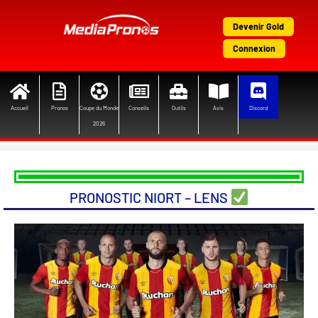
Aller
au
Devenir Gold
contenu
Connexion
Accueil
Pronos
Coupe du Monde
Conseils
Outils
Avis
Discord
2026
PRONOSTIC NIORT – LENS