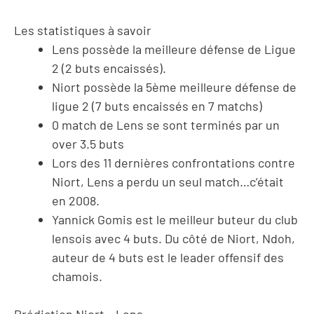
Les statistiques à savoir
Lens possède la meilleure défense de Ligue
2 (2 buts encaissés).
Niort possède la 5ème meilleure défense de
ligue 2 (7 buts encaissés en 7 matchs)
0 match de Lens se sont terminés par un
over 3.5 buts
Lors des 11 dernières confrontations contre
Niort, Lens a perdu un seul match…c’était
en 2008.
Yannick Gomis est le meilleur buteur du club
lensois avec 4 buts. Du côté de Niort, Ndoh,
auteur de 4 buts est le leader offensif des
chamois.