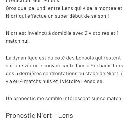
Prédiction Niort – Lens
Gros duel ce lundi entre Lens qui vise la montée et
Niort qui effectue un super début de saison !
Niort est invaincu à domicile avec 2 victoires et 1
match nul.
La dynamique est du côté des Lensois qui restent
sur une victoire convaincante face à Sochaux. Lors
des 5 dernières confrontations au stade de Niort, il
y a eu 4 matchs nuls et 1 victoire Lensoise.
Un pronostic me semble intéressant sur ce match.
Pronostic Niort – Lens