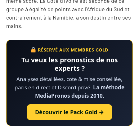
même score. La Côte d’Ivoire est seconde de ce
groupe à égalité de points avec l’Afrique du Sud et
contrairement à la Namibie, a son destin entre ses
mains.
RÉSERVÉ AUX MEMBRES GOLD
Tu veux les pronostics de nos
experts ?
Analyses détaillées, cote & mise conseillée,
paris en direct et Discord privé.
La méthode
MediaPronos depuis 2010.
Découvrir le Pack Gold →