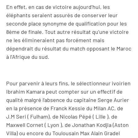
En effet, en cas de victoire aujourd’hui, les
éléphants seraient assurés de conserver leur
seconde place synonyme de qualification pour les
8ème de finale. Tout autre résultat qu’une victoire
ne les élimineraient pas forcément mais
dépendrait du résultat du match opposant le Maroc
à l’Afrique du sud.
Pour parvenir à leurs fins, le sélectionneur ivoirien
Ibrahim Kamara peut compter sur un effectif de
qualité malgré l’absence du capitaine Serge Aurier
en la présence de Franck Kessie du Milan AC, de
J.M Seri ( Fulham), de Nicolas Pépé ( Lille ), de
Maxwell Cornet ( Lyon ), de Jonathan Kodjia (Aston
Villa) ou encore du Toulousain Max Alain Gradel