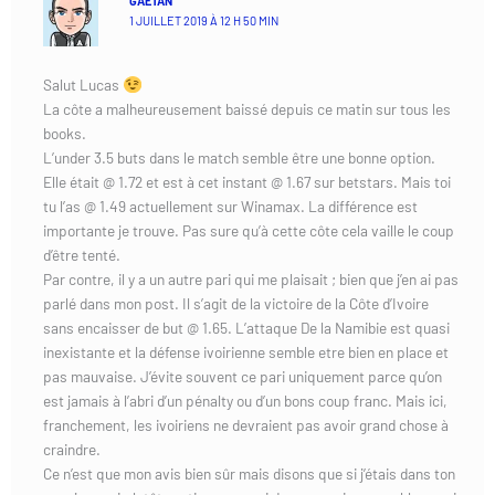
GAETAN
1 JUILLET 2019 À 12 H 50 MIN
Salut Lucas
La côte a malheureusement baissé depuis ce matin sur tous les
books.
L’under 3.5 buts dans le match semble être une bonne option.
Elle était @ 1.72 et est à cet instant @ 1.67 sur betstars. Mais toi
tu l’as @ 1.49 actuellement sur Winamax. La différence est
importante je trouve. Pas sure qu’à cette côte cela vaille le coup
d’être tenté.
Par contre, il y a un autre pari qui me plaisait ; bien que j’en ai pas
parlé dans mon post. Il s’agit de la victoire de la Côte d’Ivoire
sans encaisser de but @ 1.65. L’attaque De la Namibie est quasi
inexistante et la défense ivoirienne semble etre bien en place et
pas mauvaise. J’évite souvent ce pari uniquement parce qu’on
est jamais à l’abri d’un pénalty ou d’un bons coup franc. Mais ici,
franchement, les ivoiriens ne devraient pas avoir grand chose à
craindre.
Ce n’est que mon avis bien sûr mais disons que si j’étais dans ton