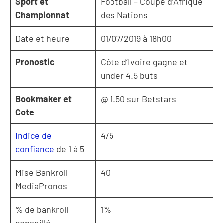
Sport et
Football – Coupe d’Afrique
Championnat
des Nations
Date et heure
01/07/2019 à 18h00
Pronostic
Côte d’Ivoire gagne et
under 4.5 buts
Bookmaker et
@ 1.50 sur Betstars
Cote
Indice de
4/5
confiance
de 1 à 5
Mise Bankroll
40
MediaPronos
% de bankroll
1%
conseillé