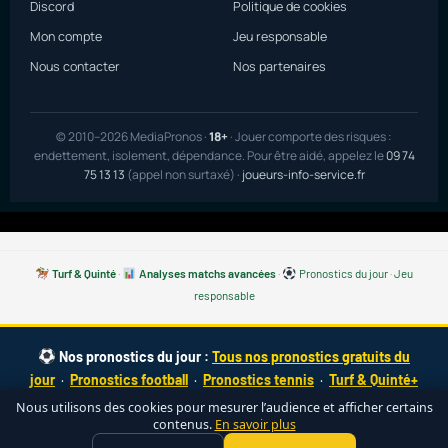
Discord
Politique de cookies
Mon compte
Jeu responsable
Nous contacter
Nos partenaires
© 2010–2026 MediaPronos ·
18+
· Jouer comporte des risques :
endettement, isolement, dépendance. Pour être aidé, appelez le
09 74
75 13 13
(appel non surtaxé) ·
joueurs-info-service.fr
Turf & Quinté
·
Analyses matchs avancées
·
Pronostics du jour
·
Jeu
responsable
Nos pronostics du jour :
Tous nos pronostics gratuits du
jour
·
Pronostics football
·
Pronostics tennis
·
Turf & Quinté+
— cotes, statistiques et analyses, mis à jour chaque jour.
Nous utilisons des cookies pour mesurer l’audience et afficher certains
contenus.
En savoir plus