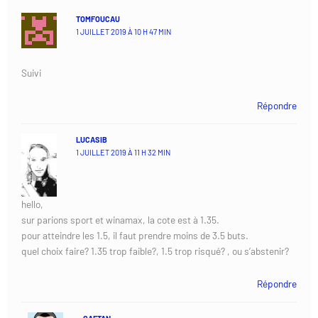
TOMFOUCAU
1 JUILLET 2019 À 10 H 47 MIN
Suivi
Répondre
LUCASIB
1 JUILLET 2019 À 11 H 32 MIN
hello,
sur parions sport et winamax, la cote est à 1.35.
pour atteindre les 1.5, il faut prendre moins de 3.5 buts.
quel choix faire? 1.35 trop faible?, 1.5 trop risqué? , ou s’abstenir?
Répondre