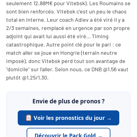
seulement 12,88M€ pour Vitebsk). Les Roumains se
sont bien renforcés. Vitebsk c’est un peu le chaos
total en interne. Leur coach Adiev a été viré il y a
2/3 semaines, remplacé en urgence par son propre
adjoint qui avait lui aussi été viré… Timing
catastrophique. Autre point clé pour le pari : ce
match aller se joue en Hongrie (terrain neutre
imposé), donc Vitebsk perd tout son avantage de
"domicile" sur l’aller. Selon nous, ce DNB @1.56 vaut
plutôt @1.25/1.30.
Envie de plus de pronos ?
Voir les pronostics du jour →
Découvrir le Pack Gold →