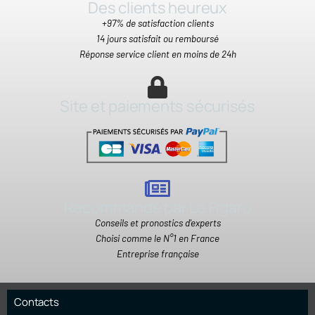
Des clients heureux​
+97% de satisfaction clients
14 jours satisfait ou remboursé
Réponse service client en moins de 24h
Site et paiements sécurisés
Recommandé par Le Figaro
Conseils et pronostics d'experts
Choisi comme le N°1 en France
Entreprise française
Contacts