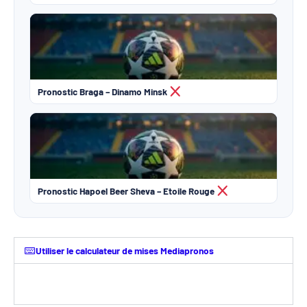
Pronostic Braga – Dinamo Minsk
Pronostic Hapoel Beer Sheva – Etoile Rouge
Utiliser le calculateur de mises Mediapronos