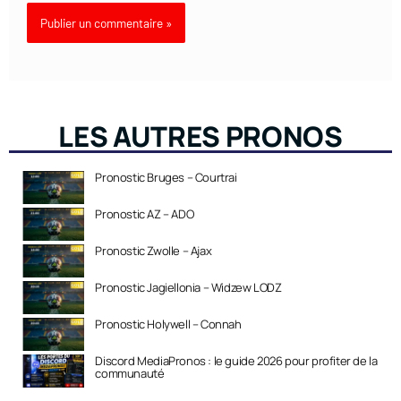
LES AUTRES PRONOS
Pronostic Bruges – Courtrai
Pronostic AZ – ADO
Pronostic Zwolle – Ajax
Pronostic Jagiellonia – Widzew LODZ
Pronostic Holywell – Connah
Discord MediaPronos : le guide 2026 pour profiter de la
communauté