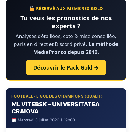
RÉSERVÉ AUX MEMBRES GOLD
Tu veux les pronostics de nos
experts ?
Analyses détaillées, cote & mise conseillée,
paris en direct et Discord privé.
La méthode
MediaPronos depuis 2010.
Découvrir le Pack Gold →
FOOTBALL · LIGUE DES CHAMPIONS (QUALIF)
ML VITEBSK – UNIVERSITATEA
CRAIOVA
Mercredi 8 juillet 2026 à 19h00