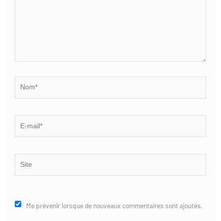
Nom*
E-
mail*
Site
Me prévenir lorsque de nouveaux commentaires sont ajoutés.