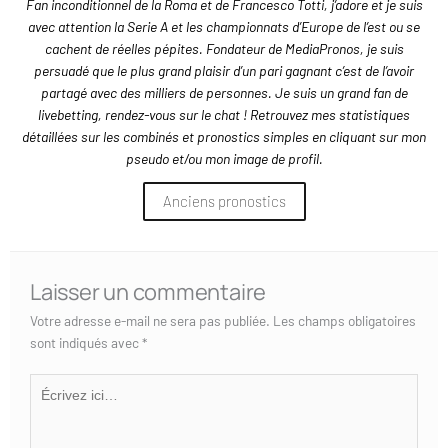
Fan inconditionnel de la Roma et de Francesco Totti, j’adore et je suis
avec attention la Serie A et les championnats d’Europe de l’est ou se
cachent de réelles pépites. Fondateur de MediaPronos, je suis
persuadé que le plus grand plaisir d’un pari gagnant c’est de l’avoir
partagé avec des milliers de personnes. Je suis un grand fan de
livebetting, rendez-vous sur le chat ! Retrouvez mes statistiques
détaillées sur les combinés et pronostics simples en cliquant sur mon
pseudo et/ou mon image de profil.
Anciens pronostics
Laisser un commentaire
Votre adresse e-mail ne sera pas publiée.
Les champs obligatoires
sont indiqués avec
*
Écrivez
ici…