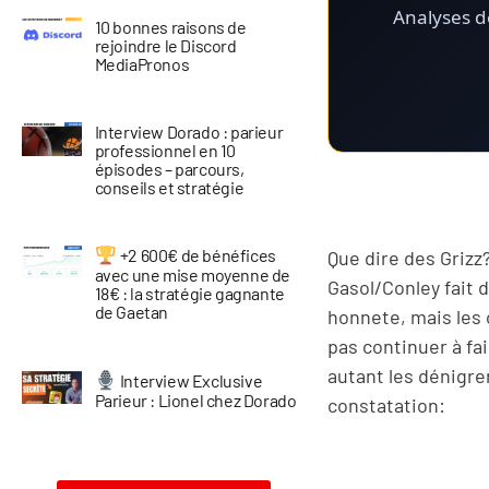
Analyses dé
10 bonnes raisons de
rejoindre le Discord
MediaPronos
Interview Dorado : parieur
professionnel en 10
épisodes – parcours,
conseils et stratégie
+2 600€ de bénéfices
Que dire des Grizz?
avec une mise moyenne de
Gasol/Conley fait 
18€ : la stratégie gagnante
de Gaetan
honnete, mais les c
pas continuer à fair
autant les dénigrer
Interview Exclusive
Parieur : Lionel chez Dorado
constatation: