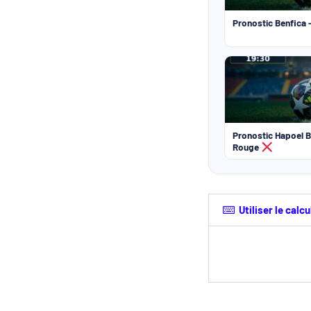
Pronostic Benfica 
Pronostic Hapoel B
Rouge
Utiliser le cal