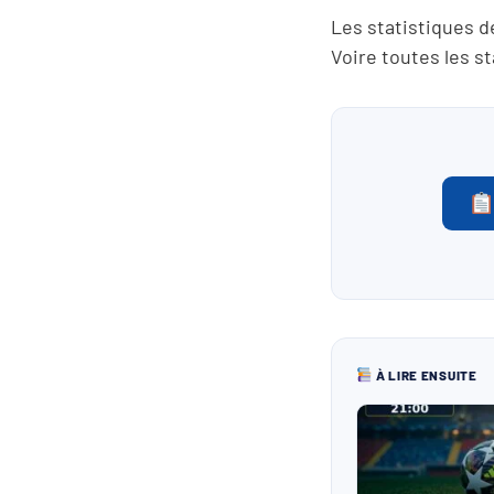
Les statistiques d
Voire toutes les st
À LIRE ENSUITE