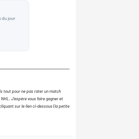
 du jour
is tout pour ne pas rater un match
 NHL. J'espère vous faire gagner et
liquant sur le lien ci-dessous (la petite