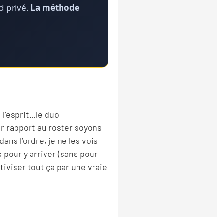
rd privé.
La méthode
 l’esprit…le duo
ar rapport au roster soyons
ans l’ordre, je ne les vois
ts pour y arriver (sans pour
ativiser tout ça par une vraie