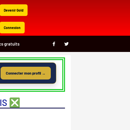
Devenir Gold
Connexion
F
T
cs gratuits
a
w
c
i
e
t
b
t
o
e
o
r
k
Connecter mon profil →
-
f
IS