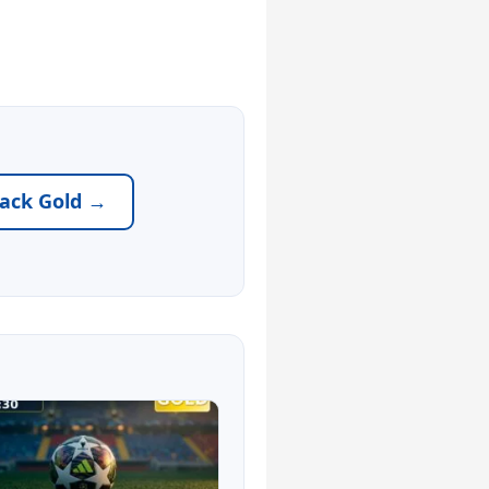
Pack Gold →