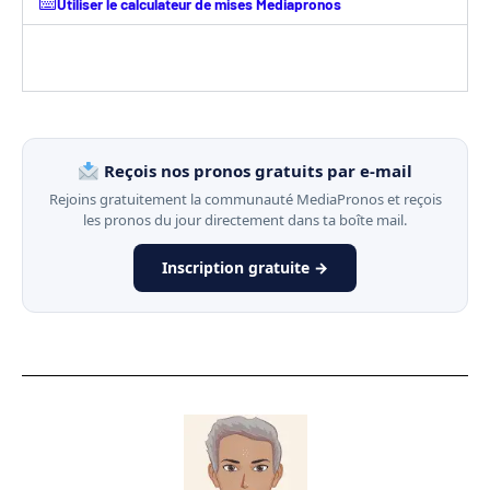
Utiliser le calculateur de mises Mediapronos
Reçois nos pronos gratuits par e-mail
Rejoins gratuitement la communauté MediaPronos et reçois
les pronos du jour directement dans ta boîte mail.
Inscription gratuite →