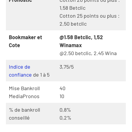
1,58 Betclic
Cotton 25 points ou plus :
2,50 betclic
Bookmaker et
@1.58 Betclic, 1,52
Cote
Winamax
@2.50 betclic, 2.45 Wina
Indice de
3,75/5
confiance
de 1 à 5
Mise Bankroll
40
MediaPronos
10
% de bankroll
0,8%
conseillé
0,2%