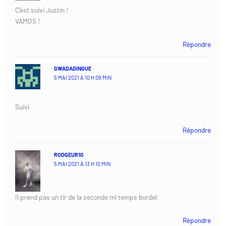
C’est suivi Justin !
VAMOS !
Répondre
GWADADINGUE
5 MAI 2021 À 10 H 09 MIN
Suivi
Répondre
RODGEUR10
5 MAI 2021 À 13 H 10 MIN
Il prend pas un tir de la seconde mi temps bordel
Répondre