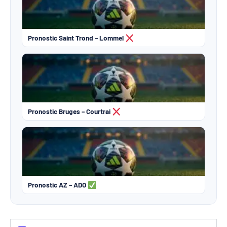
Pronostic Saint Trond – Lommel
Pronostic Bruges – Courtrai
Pronostic AZ – ADO