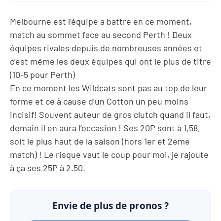
Melbourne est l’équipe a battre en ce moment,
match au sommet face au second Perth ! Deux
équipes rivales depuis de nombreuses années et
c’est même les deux équipes qui ont le plus de titre
(10-5 pour Perth)
En ce moment les Wildcats sont pas au top de leur
forme et ce à cause d’un Cotton un peu moins
incisif! Souvent auteur de gros clutch quand il faut,
demain il en aura l’occasion ! Ses 20P sont à 1,58,
soit le plus haut de la saison (hors 1er et 2eme
match) ! Le risque vaut le coup pour moi, je rajoute
à ça ses 25P à 2.50.
Envie de plus de pronos ?