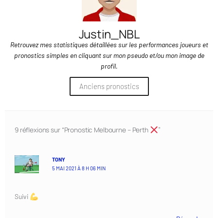
Justin_NBL
Retrouvez mes statistiques détaillées sur les performances joueurs et
pronostics simples en cliquant sur mon pseudo et/ou mon image de
profil.
Anciens pronostics
9 réflexions sur “Pronostic Melbourne – Perth
”
TONY
5 MAI 2021 À 8 H 06 MIN
Suivi