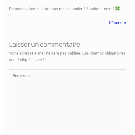
Dommage Justin, il rate pas mal de panier à 3 points…next !
Répondre
Laisser un commentaire
Votre adresse e-mail ne sera pas publiée.
Les champs obligatoires
sont indiqués avec
*
Écrivez
ici…