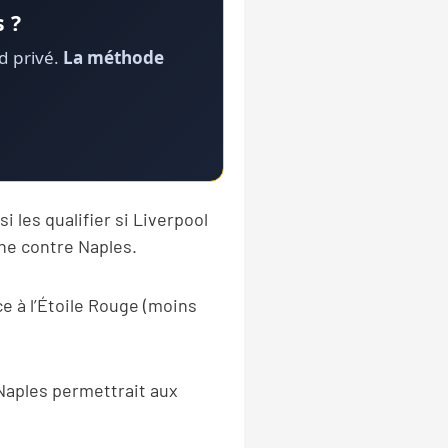
 ?
rd privé.
La méthode
i les qualifier si Liverpool
gne contre Naples.
ce à l’Étoile Rouge (moins
 Naples permettrait aux