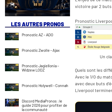
victoire par 2 buts
Pronostic Liverpoo
LES AUTRES PRONOS
Pronostic AZ – ADO
Pronostic Zwolle – Ajax
Un cl
Pronostic Jagiellonia –
Quels sont les dif
Widzew LODZ
Avec le 1/0 du matc
avec deux buts d’éc
Pronostic Holywell – Connah
Liverpool terminer
Discord MediaPronos : le
guide 2026 pour profiter de
la communauté