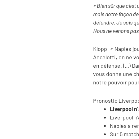
« Bien sûr que c’est 
mais notre façon de 
défendre. Je sais qu
Nous ne venons pas 
Klopp: « Naples jo
Ancelotti, on ne vo
en défense. (…) Da
vous donne une cha
notre pouvoir pour 
Pronostic Liverpool
Liverpool n
Liverpool n
Naples a re
Sur 5 match