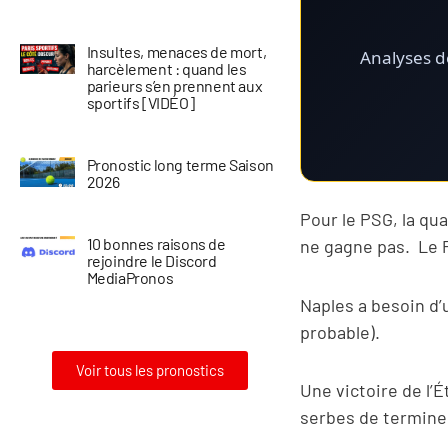
Insultes, menaces de mort,
Analyses dé
harcèlement : quand les
parieurs s’en prennent aux
sportifs [VIDÉO]
Pronostic long terme Saison
2026
Pour le PSG, la qua
10 bonnes raisons de
ne gagne pas. Le P
rejoindre le Discord
MediaPronos
Naples a besoin d’
probable).
Voir tous les pronostics
Une victoire de l’
serbes de termine