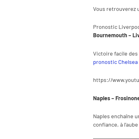
Vous retrouverez u
Pronostic Liverpoo
Bournemouth – Liv
Victoire facile des
pronostic Chelsea
https://www.yout
Naples – Frosinone
Naples enchaîne un
confiance, à l’aub