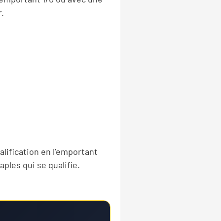
r.
alification en l’emportant
aples qui se qualifie.