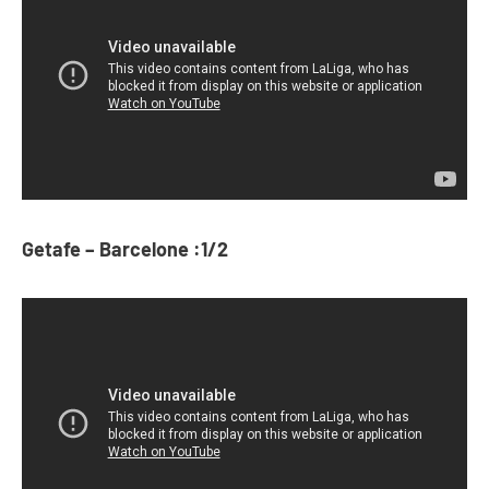
Getafe – Barcelone :1/2