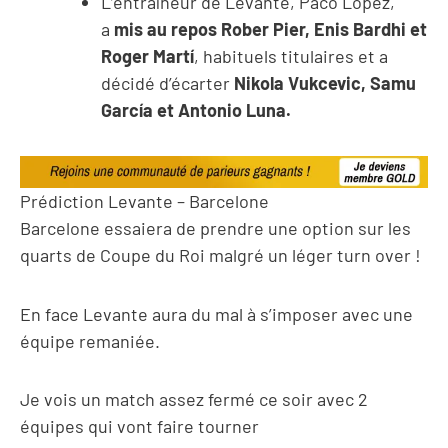
L’entraîneur de Levante, Paco López,
a
mis au repos
Rober Pier, Enis Bardhi et
Roger Martí
, habituels titulaires et a
décidé d’écarter
Nikola Vukcevic, Samu
García et Antonio Luna.
Prédiction Levante – Barcelone
Barcelone essaiera de prendre une option sur les
quarts de Coupe du Roi malgré un léger turn over !
En face Levante aura du mal à s’imposer avec une
équipe remaniée.
Je vois un match assez fermé ce soir avec 2
équipes qui vont faire tourner