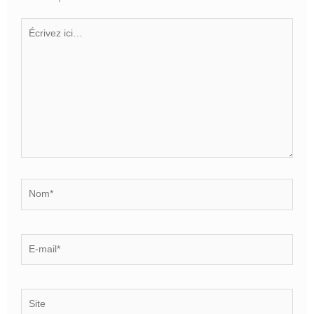
Écrivez
ici…
Nom*
E-
mail*
Site