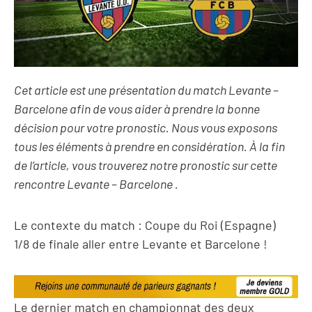
Cet article est une présentation du match Levante –
Barcelone afin de vous aider à prendre la bonne
décision pour votre pronostic. Nous vous exposons
tous les éléments à prendre en considération. À la fin
de l’article, vous trouverez notre pronostic sur cette
rencontre Levante – Barcelone .
Le contexte du match : Coupe du Roi (Espagne)
1/8 de finale aller entre Levante et Barcelone !
Le dernier match en championnat des deux