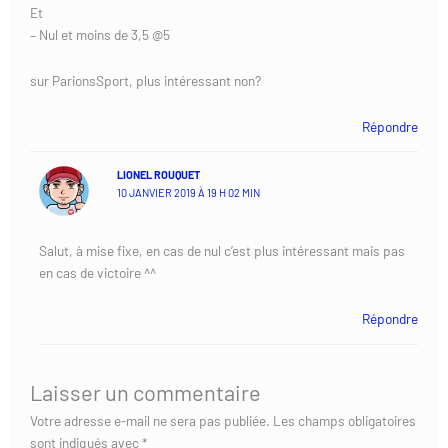
Et
– Nul et moins de 3,5 @5
sur ParionsSport, plus intéressant non?
Répondre
LIONEL ROUQUET
10 JANVIER 2019 À 19 H 02 MIN
Salut, à mise fixe, en cas de nul c’est plus intéressant mais pas
en cas de victoire ^^
Répondre
Laisser un commentaire
Votre adresse e-mail ne sera pas publiée.
Les champs obligatoires
sont indiqués avec
*