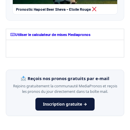
Pronostic Hapoel Beer Sheva – Etoile Rouge
Utiliser le calculateur de mises Mediapronos
Reçois nos pronos gratuits par e-mail
Rejoins gratuitement la communauté MediaPronos et reçois
les pronos du jour directement dans ta boîte mail.
Inscription gratuite →