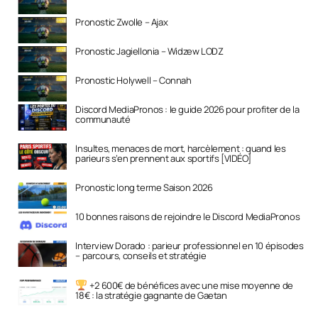
Pronostic Zwolle – Ajax
Pronostic Jagiellonia – Widzew LODZ
Pronostic Holywell – Connah
Discord MediaPronos : le guide 2026 pour profiter de la
communauté
Insultes, menaces de mort, harcèlement : quand les
parieurs s’en prennent aux sportifs [VIDÉO]
Pronostic long terme Saison 2026
10 bonnes raisons de rejoindre le Discord MediaPronos
Interview Dorado : parieur professionnel en 10 épisodes
– parcours, conseils et stratégie
+2 600€ de bénéfices avec une mise moyenne de
18€ : la stratégie gagnante de Gaetan