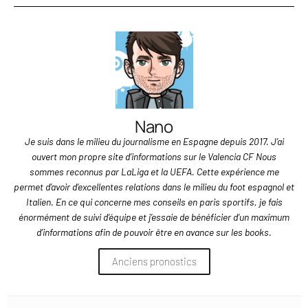
Nano
Je suis dans le milieu du journalisme en Espagne depuis 2017. J’ai
ouvert mon propre site d’informations sur le Valencia CF Nous
sommes reconnus par LaLiga et la UEFA. Cette expérience me
permet d’avoir d’excellentes relations dans le milieu du foot espagnol et
Italien. En ce qui concerne mes conseils en paris sportifs, je fais
énormément de suivi d’équipe et j’essaie de bénéficier d’un maximum
d’informations afin de pouvoir être en avance sur les books.
Anciens pronostics