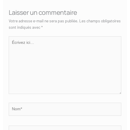
Laisser un commentaire
Votre adresse e-mail ne sera pas publiée.
Les champs obligatoires
sont indiqués avec
*
Écrivez
ici…
Nom*
E-