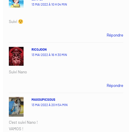
13 MAI 2022 À 10 H 04 MIN
Suivi
Répondre
RICOJOON
13 MAI 2022 À 16 H 30 MIN
Suivi Nano
Répondre
MAXOUPICSOUS
13 MAI 2022 À 20 H 54 MIN
C’est suivi Nano !
VAMOS !