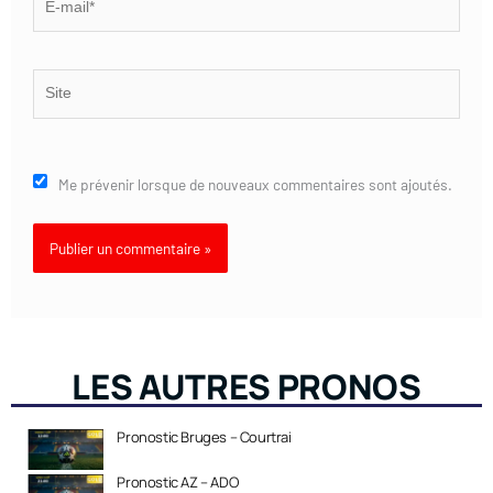
mail*
Site
Me prévenir lorsque de nouveaux commentaires sont ajoutés.
LES AUTRES PRONOS
Pronostic Bruges – Courtrai
Pronostic AZ – ADO