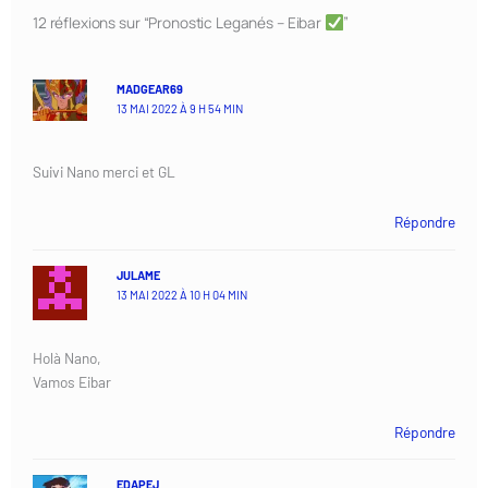
12 réflexions sur “Pronostic Leganés – Eibar
”
MADGEAR69
13 MAI 2022 À 9 H 54 MIN
Suivi Nano merci et GL
Répondre
JULAME
13 MAI 2022 À 10 H 04 MIN
Holà Nano,
Vamos Eibar
Répondre
EDAPEJ