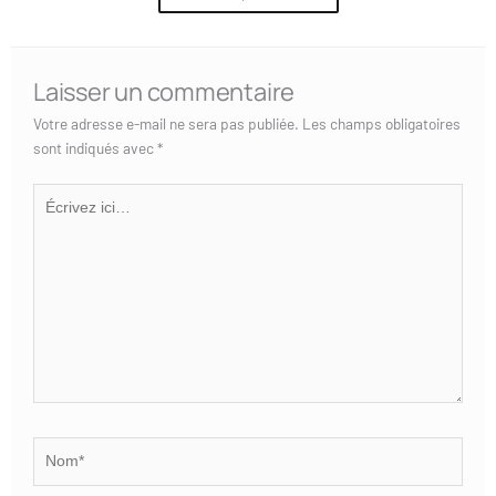
Laisser un commentaire
Votre adresse e-mail ne sera pas publiée.
Les champs obligatoires
sont indiqués avec
*
Écrivez
ici…
Nom*