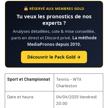
RÉSERVÉ AUX MEMBRES GOLD
Tu veux les pronostics de nos
experts ?
Analyses détaillées, cote & mise conseillée,
paris en direct et Discord privé.
La méthode
MediaPronos depuis 2010.
Découvrir le Pack Gold →
Sport et Championnat
Tennis – WTA
Charleston
Date et heure
04/04/2025 Vendredi
20:00