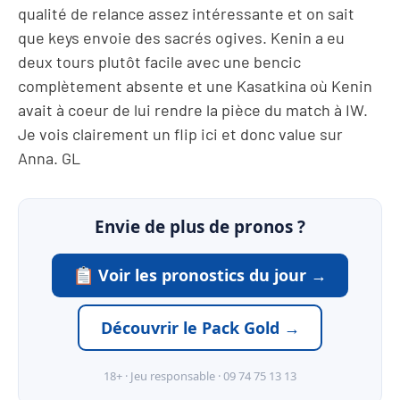
qualité de relance assez intéressante et on sait
que keys envoie des sacrés ogives. Kenin a eu
deux tours plutôt facile avec une bencic
complètement absente et une Kasatkina où Kenin
avait à coeur de lui rendre la pièce du match à IW.
Je vois clairement un flip ici et donc value sur
Anna. GL
Envie de plus de pronos ?
Voir les pronostics du jour →
Découvrir le Pack Gold →
18+ · Jeu responsable · 09 74 75 13 13