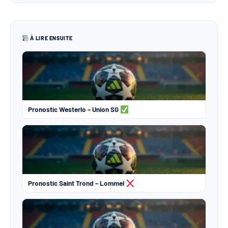
À LIRE ENSUITE
Pronostic Westerlo – Union SG
Pronostic Saint Trond – Lommel