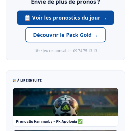
Envie de plus de pronos ?
Voir les pronostics du jour →
Découvrir le Pack Gold →
18+ · Jeu responsable · 09 74 75 13 13
À LIRE ENSUITE
Pronostic Hammarby – Fk Apolonia