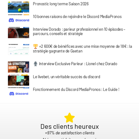
Pronostic long terme Saison 2026
10 bonnes raisons de rejoindre le Discord MediaPronos
Interview Dorado : parieur professionnel en 10 épisodes –
parcours, conseils et stratégie
+2 600€ de bénéfices avec une mise moyenne de 18€ : la
stratégie gagnante de Gaetan
Interview Exclusive Parieur : Lionel chez Dorado
Le livebet, un véritable succès du discord
Fonctionnement du Discord MediaPronos : Le Guide !
Des clients heureux​
+97% de satisfaction clients