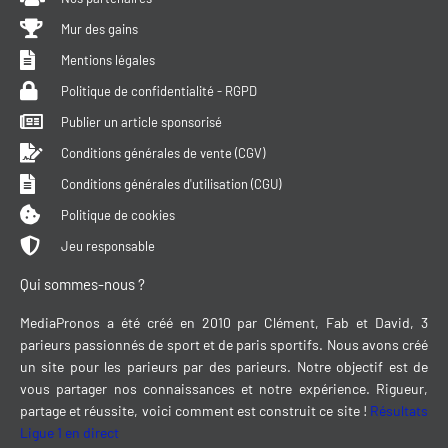
Mur des gains
Mentions légales
Politique de confidentialité - RGPD
Publier un article sponsorisé
Conditions générales de vente (CGV)
Conditions générales d'utilisation (CGU)
Politique de cookies
Jeu responsable
Qui sommes-nous ?
MediaPronos a été créé en 2010 par Clément, Fab et David, 3
parieurs passionnés de sport et de paris sportifs. Nous avons créé
un site pour les parieurs par des parieurs. Notre objectif est de
vous partager nos connaissances et notre expérience. Rigueur,
partage et réussite, voici comment est construit ce site !
Résultats
Ligue 1 en direct