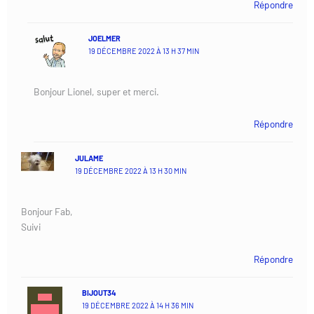
Répondre
JOELMER
19 DÉCEMBRE 2022 À 13 H 37 MIN
Bonjour Lionel, super et merci.
Répondre
JULAME
19 DÉCEMBRE 2022 À 13 H 30 MIN
Bonjour Fab,
Suivi
Répondre
BIJOUT34
19 DÉCEMBRE 2022 À 14 H 36 MIN