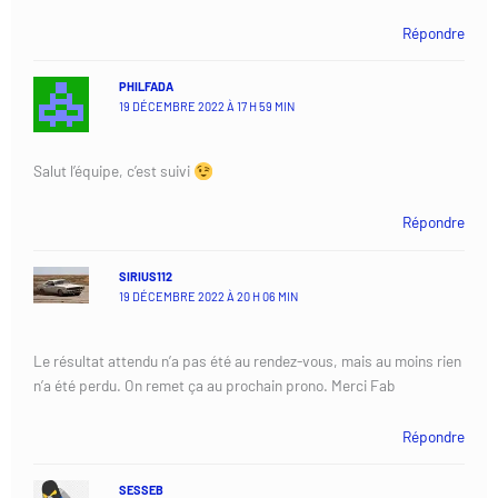
Répondre
PHILFADA
19 DÉCEMBRE 2022 À 17 H 59 MIN
Salut l’équipe, c’est suivi
Répondre
SIRIUS112
19 DÉCEMBRE 2022 À 20 H 06 MIN
Le résultat attendu n’a pas été au rendez-vous, mais au moins rien
n’a été perdu. On remet ça au prochain prono. Merci Fab
Répondre
SESSEB