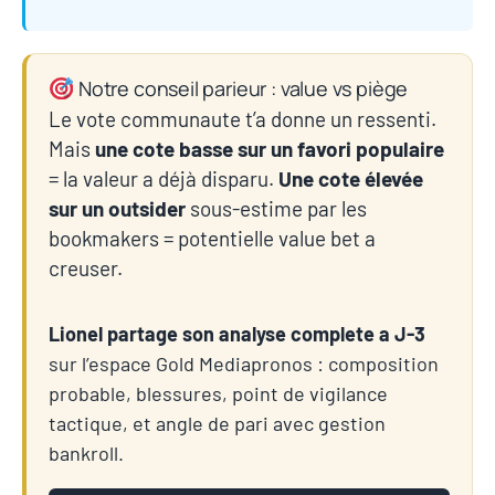
Notre conseil parieur : value vs piège
Le vote communaute t’a donne un ressenti.
Mais
une cote basse sur un favori populaire
= la valeur a déjà disparu.
Une cote élevée
sur un outsider
sous-estime par les
bookmakers = potentielle value bet a
creuser.
Lionel partage son analyse complete a J-3
sur l’espace Gold Mediapronos : composition
probable, blessures, point de vigilance
tactique, et angle de pari avec gestion
bankroll.