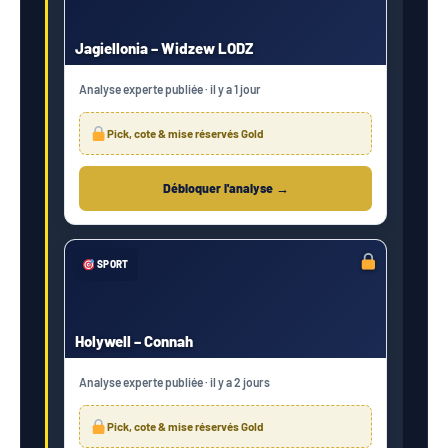
Jagiellonia – Widzew LODZ
Analyse experte publiée · il y a 1 jour
Pick, cote & mise réservés Gold
Débloquer l'analyse →
SPORT
Holywell – Connah
Analyse experte publiée · il y a 2 jours
Pick, cote & mise réservés Gold