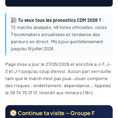
Tu veux tous les pronostics CDM 2026 ?
:
72 matchs analysés, 48 listes officielles, cotes
7 bookmakers actualisées et tendance des
parieurs en direct.
Mis à jour quotidiennement
jusqu’au 19 juillet 2026.
Page mise a jour le 27/05/2026 et enrichie a J-7, J-
3 et J-1 jusqu’au coup d’envoi. Aucun pari verrouille
tant que le match n’est pas joue. Jouer comporte
des risques : endettement, dependance… Appelez
le 09 74 75 13 13. Interdit aux mineurs (18+).
Continue ta visite — Groupe F