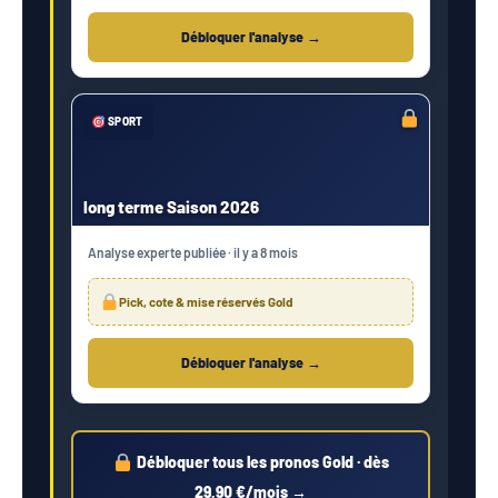
Débloquer l'analyse →
SPORT
long terme Saison 2026
Analyse experte publiée · il y a 8 mois
Pick, cote & mise réservés Gold
Débloquer l'analyse →
Débloquer tous les pronos Gold · dès
29,90 €/mois →