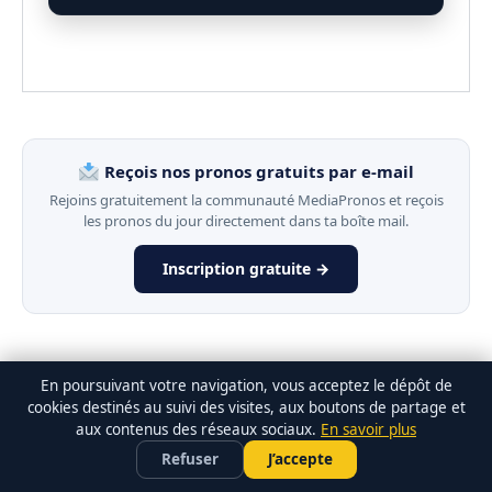
Reçois nos pronos gratuits par e-mail
Rejoins gratuitement la communauté MediaPronos et reçois
les pronos du jour directement dans ta boîte mail.
Inscription gratuite →
En poursuivant votre navigation, vous acceptez le dépôt de
cookies destinés au suivi des visites, aux boutons de partage et
aux contenus des réseaux sociaux.
En savoir plus
bet365
PARIER SUR LE FOOT •
×
Profiter de l'offre →
×
Refuser
J’accepte
FREEBET 100 €
Voir le Gold →
Les
pronos experts
sont réservés aux membres Gold