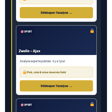
Débloquer l'analyse →
SPORT
Zwolle – Ajax
Analyse experte publiée · il y a 1 jour
Pick, cote & mise réservés Gold
Débloquer l'analyse →
SPORT