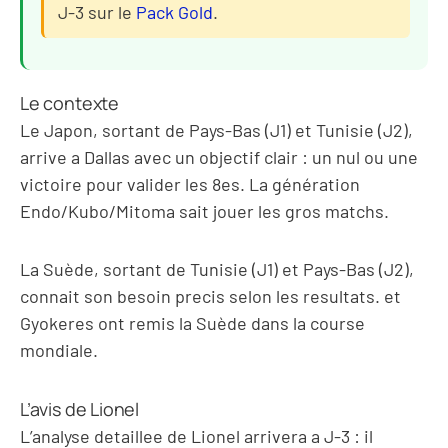
J-3 sur le
Pack Gold
.
Le contexte
Le Japon, sortant de Pays-Bas (J1) et Tunisie (J2),
arrive a Dallas avec un objectif clair : un nul ou une
victoire pour valider les 8es. La génération
Endo/Kubo/Mitoma sait jouer les gros matchs.
La Suède, sortant de Tunisie (J1) et Pays-Bas (J2),
connait son besoin precis selon les resultats.
et
Gyokeres ont remis la Suède dans la course
mondiale.
L’avis de Lionel
L’analyse detaillee de Lionel arrivera a J-3 : il