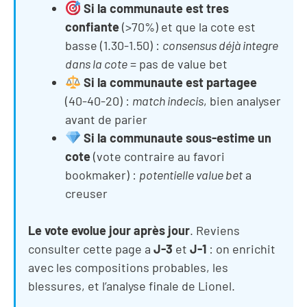
Si la communaute est tres
confiante
(>70%) et que la cote est
basse (1.30-1.50) :
consensus déjà integre
dans la cote
= pas de value bet
Si la communaute est partagee
(40-40-20) :
match indecis
, bien analyser
avant de parier
Si la communaute sous-estime un
cote
(vote contraire au favori
bookmaker) :
potentielle value bet
a
creuser
Le vote evolue jour après jour
. Reviens
consulter cette page a
J-3
et
J-1
: on enrichit
avec les compositions probables, les
blessures, et l’analyse finale de Lionel.