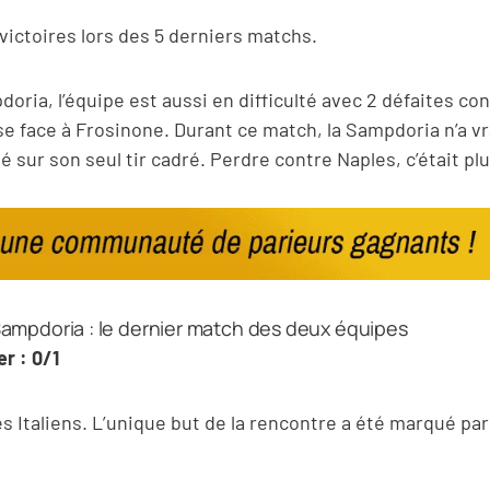
 victoires lors des 5 derniers matchs.
doria, l’équipe est aussi en difficulté avec 2 défaites co
se face à Frosinone. Durant ce match, la Sampdoria n’a v
 sur son seul tir cadré. Perdre contre Naples, c’était plu
 Sampdoria : le dernier match des deux équipes
r : 0/1
es Italiens. L’unique but de la rencontre a été marqué pa