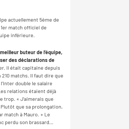
quipe actuellement 5ème de
1er match officiel de
uipe inférieure.
 meilleur buteur de l’équipe,
riser des déclarations de
. Il était capitaine depuis
 210 matchs. Il faut dire que
’Inter double le salaire
Les relations étaient déjà
e trop. « J’aimerais que
 Plutôt que sa prolongation,
par match à Mauro. » Le
onc perdu son brassard…