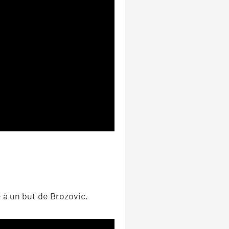
e à un but de Brozovic.