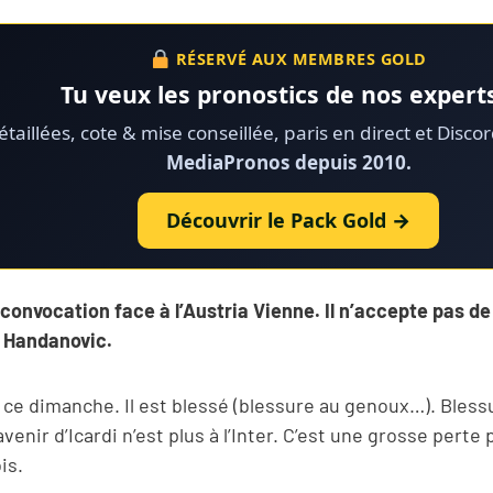
RÉSERVÉ AUX MEMBRES GOLD
Tu veux les pronostics de nos experts
taillées, cote & mise conseillée, paris en direct et Disco
MediaPronos depuis 2010.
Découvrir le Pack Gold →
convocation face à l’Austria Vienne. Il n’accepte pas de
à Handanovic.
ce dimanche. Il est blessé (blessure au genoux…). Blessur
venir d’Icardi n’est plus à l’Inter. C’est une grosse perte 
is.