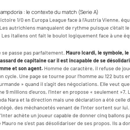
Sampdoria : le contexte du match (Serie A)
 victoire 1/0 en Europa League face à l’Austria Vienne, é
es autrichiens manquaient de rythme puisque c’était le 
. Les italiens ont fait le boulot logiquement face à une éq
e se passe pas parfaitement.
Mauro Icardi, le symbole, le
brassard de capitaine car il est incapable de se désolida
mme et son agent.
Homme de caractère, il refuse de jouer
d’un cycle. Une page se tourne pour l’homme au 122 buts en
mande » quand il s’agit des négociations. Elle veut que l
ame 9 millions d’euros, l’Inter en propose « seulement »7. 
a Nara et la direction mais une déclaration a été celle d
otégé, des méchancetés venant de l’Inter sortent sur lui.
 l’Inter achète un joueur capable de donner cinq ballons 
 Mauro ne s’est pas désolidariser de ses propos. Ils a d