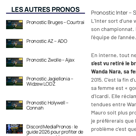
LES AUTRES PRONOS
Pronostic Inter – 
L’Inter sort d’une
Pronostic Bruges – Courtrai
son championnat. L
l’équipe de l’année
Pronostic AZ – ADO
En interne, tout n
Pronostic Zwolle – Ajax
s’est vu retiré le 
Wanda Nara, sa fe
Pronostic Jagiellonia –
2015. C’est la fin 
Widzew LODZ
sa femme est « gour
d’Icardi. Elle récl
Pronostic Holywell –
tendues entre Wand
Connah
Mauro soit plus pr
je préférerais que
Discord MediaPronos : le
problème c’est que
guide 2026 pour profiter de