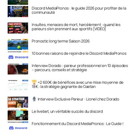
Discord MediaPronos : le guide 2026 pour profiter de la
communauté
Insultes, menaces de mort, harcèlement : quand les
parieurs s’en prennent aux sportifs [VIDÉO]
Pronostic long terme Saison 2026
10 bonnes raisons de rejoindre le Discord MediaPronos
Interview Dorado : parieur professionnel en 10 épisodes
– parcours, conseils et stratégie
+2 600€ de bénéfices avec une mise moyenne de
18€ : la stratégie gagnante de Gaetan
Interview Exclusive Parieur : Lionel chez Dorado
Le livebet, un véritable succès du discord
Fonctionnement du Discord MediaPronos : Le Guide !