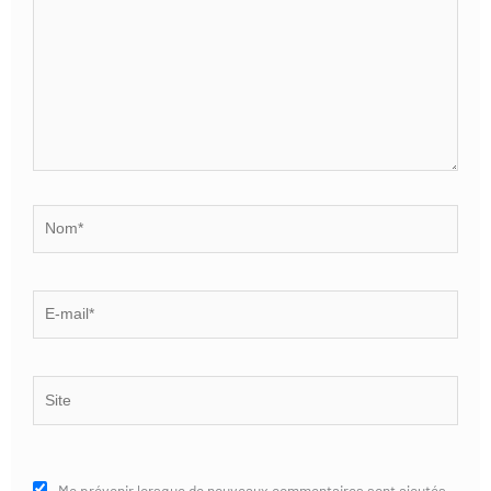
Nom*
E-
mail*
Site
Me prévenir lorsque de nouveaux commentaires sont ajoutés.