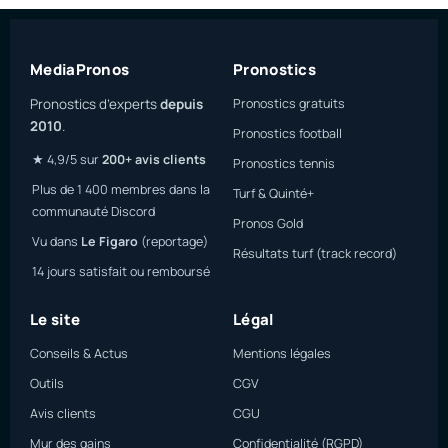
MediaPronos
Pronostics
Pronostics d’experts
depuis
Pronostics gratuits
2010
.
Pronostics football
★ 4,9/5 sur
200+ avis clients
Pronostics tennis
Plus de 1 400 membres dans la
Turf & Quinté+
communauté Discord
Pronos Gold
Vu dans
Le Figaro
(reportage)
Résultats turf (track record)
14 jours satisfait ou remboursé
Le site
Légal
Conseils & Actus
Mentions légales
Outils
CGV
Avis clients
CGU
Mur des gains
Confidentialité (RGPD)