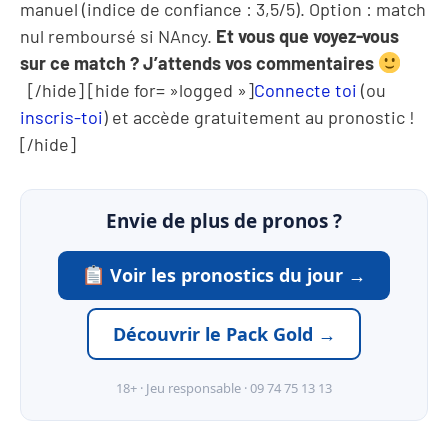
manuel (indice de confiance : 3,5/5). Option : match
nul remboursé si NAncy.
Et vous que voyez-vous
sur ce match ? J’attends vos commentaires
[/hide] [hide for= »logged »]
Connecte toi
(ou
inscris-toi
) et accède gratuitement au pronostic !
[/hide]
Envie de plus de pronos ?
Voir les pronostics du jour →
Découvrir le Pack Gold →
18+ · Jeu responsable · 09 74 75 13 13