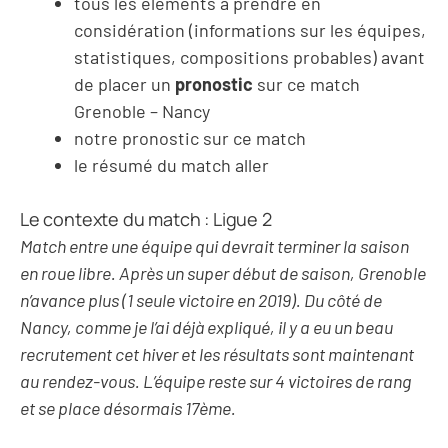
tous les éléments à prendre en
considération (informations sur les équipes,
statistiques, compositions probables) avant
de placer un
pronostic
sur ce match
Grenoble – Nancy
notre pronostic sur ce match
le résumé du match aller
Le contexte du match : Ligue 2
Match entre une équipe qui devrait terminer la saison
en roue libre. Après un super début de saison, Grenoble
n’avance plus (1 seule victoire en 2019). Du côté de
Nancy, comme je l’ai déjà expliqué, il y a eu un beau
recrutement cet hiver et les résultats sont maintenant
au rendez-vous. L’équipe reste sur 4 victoires de rang
et se place désormais 17ème.