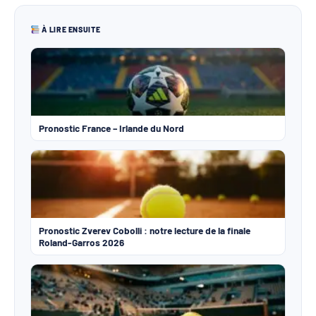
À LIRE ENSUITE
Pronostic France – Irlande du Nord
Pronostic Zverev Cobolli : notre lecture de la finale
Roland-Garros 2026