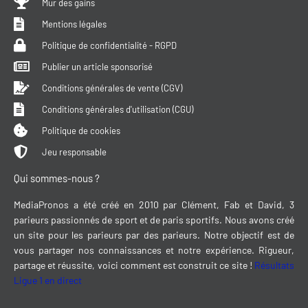
Mur des gains
Mentions légales
Politique de confidentialité - RGPD
Publier un article sponsorisé
Conditions générales de vente (CGV)
Conditions générales d'utilisation (CGU)
Politique de cookies
Jeu responsable
Qui sommes-nous ?
MediaPronos a été créé en 2010 par Clément, Fab et David, 3
parieurs passionnés de sport et de paris sportifs. Nous avons créé
un site pour les parieurs par des parieurs. Notre objectif est de
vous partager nos connaissances et notre expérience. Rigueur,
partage et réussite, voici comment est construit ce site !
Résultats
Ligue 1 en direct