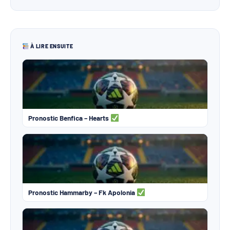
À LIRE ENSUITE
Pronostic Benfica – Hearts
Pronostic Hammarby – Fk Apolonia