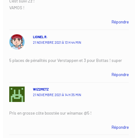
C’est suivi Zz !
VAMOS !
Répondre
LIONEL R.
21 NOVEMBRE 2021 À 13 H 44 MIN
5 places de pénalités pour Verstappen et 3 pour Bottas ! super
Répondre
WIZ2METZ
21 NOVEMBRE 2021 À 14 H 35 MIN
Pris en grosse côte boostée sur winamax @5 !
Répondre