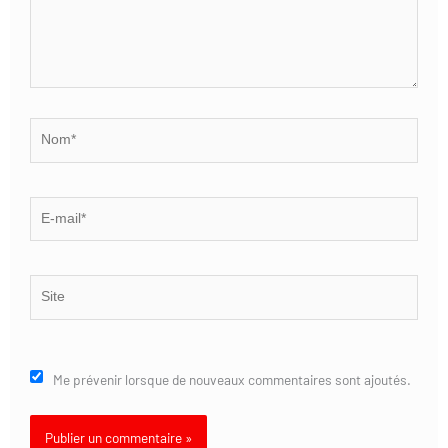
Nom*
E-
mail*
Site
Me prévenir lorsque de nouveaux commentaires sont ajoutés.