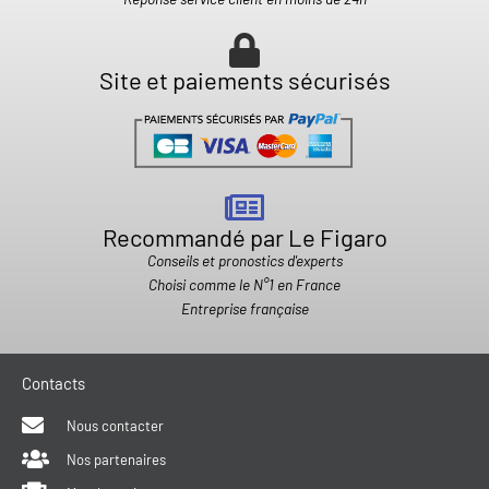
Site et paiements sécurisés
Recommandé par Le Figaro
Conseils et pronostics d'experts
Choisi comme le N°1 en France
Entreprise française
Contacts
Nous contacter
Nos partenaires