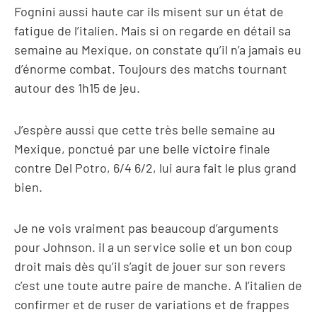
Fognini aussi haute car ils misent sur un état de
fatigue de l’italien. Mais si on regarde en détail sa
semaine au Mexique, on constate qu’il n’a jamais eu
d’énorme combat. Toujours des matchs tournant
autour des 1h15 de jeu.
J’espère aussi que cette très belle semaine au
Mexique, ponctué par une belle victoire finale
contre Del Potro, 6/4 6/2, lui aura fait le plus grand
bien.
Je ne vois vraiment pas beaucoup d’arguments
pour Johnson. il a un service solie et un bon coup
droit mais dès qu’il s’agit de jouer sur son revers
c’est une toute autre paire de manche. A l’italien de
confirmer et de ruser de variations et de frappes