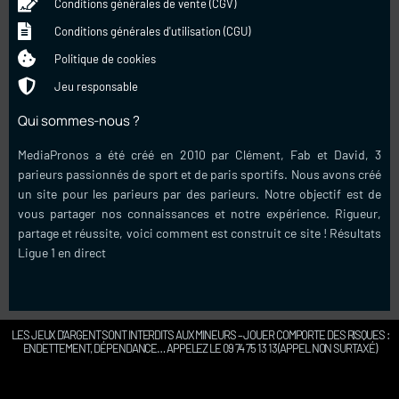
Conditions générales de vente (CGV)
Conditions générales d'utilisation (CGU)
Politique de cookies
Jeu responsable
Qui sommes-nous ?
MediaPronos a été créé en 2010 par Clément, Fab et David, 3
parieurs passionnés de sport et de paris sportifs. Nous avons créé
un site pour les parieurs par des parieurs. Notre objectif est de
vous partager nos connaissances et notre expérience. Rigueur,
partage et réussite, voici comment est construit ce site !
Résultats
Ligue 1 en direct
LES JEUX D’ARGENT SONT INTERDITS AUX MINEURS – JOUER COMPORTE DES RISQUES :
ENDETTEMENT, DÉPENDANCE… APPELEZ LE 09 74 75 13 13 (APPEL NON SURTAXÉ)