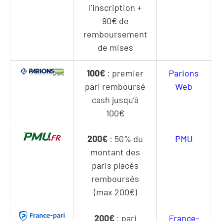
l’inscription +
90€ de
remboursement
de mises
100€
: premier
Parions
pari remboursé
Web
cash jusqu’à
100€
200€
: 50% du
PMU
montant des
paris placés
remboursés
(max 200€)
200€
: pari
France-