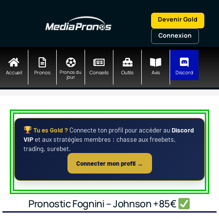
Aller
au
Devenir Gold
contenu
Connexion
Accueil
Pronos
Pronos du
Conseils
Outils
Avis
Discord
jour
Tu es Gold ?
Connecte ton profil pour accéder au
Discord
VIP
et aux stratégies membres : chasse aux freebets,
trading, surebet.
Connecter mon profil →
Pronostic Fognini – Johnson +85€