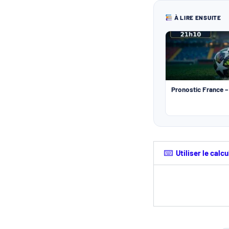
À LIRE ENSUITE
Pronostic France –
Utiliser le cal