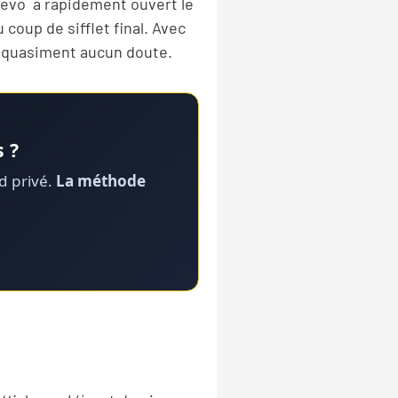
ajevo a rapidement ouvert le
coup de sifflet final. Avec
ait quasiment aucun doute.
 ?
rd privé.
La méthode