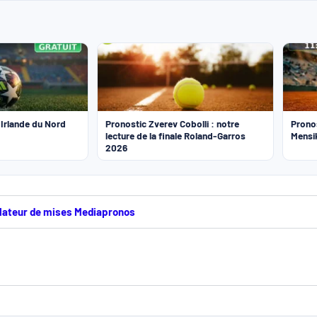
 Irlande du Nord
Pronostic Zverev Cobolli : notre
Pronos
lecture de la finale Roland-Garros
Mensik
2026
culateur de mises Mediapronos