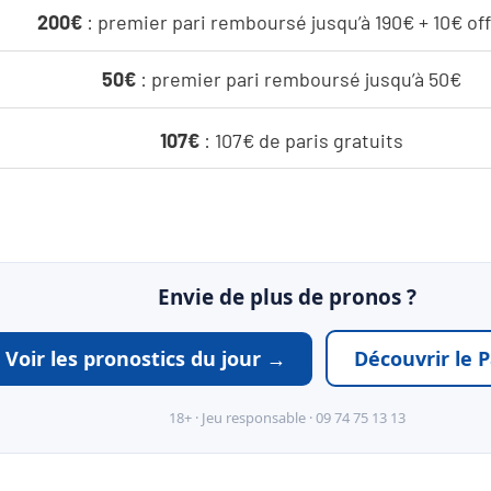
200€
: premier pari remboursé jusqu’à 190€ + 10€ of
50€
: premier pari remboursé jusqu’à 50€
107€
: 107€ de paris gratuits
Envie de plus de pronos ?
Voir les pronostics du jour →
Découvrir le 
18+ · Jeu responsable · 09 74 75 13 13