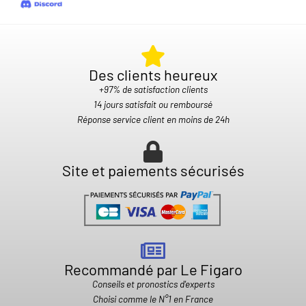
Des clients heureux​
+97% de satisfaction clients
14 jours satisfait ou remboursé
Réponse service client en moins de 24h
Site et paiements sécurisés
Recommandé par Le Figaro
Conseils et pronostics d'experts
Choisi comme le N°1 en France