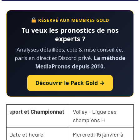
RÉSERVÉ AUX MEMBRES GOLD
Tu veux les pronostics de nos
experts ?
Analyses détaillées, cote & mise conseillée,
paris en direct et Discord privé.
La méthode
MediaPronos depuis 2010.
Découvrir le Pack Gold →
s
port et Championnat
Volley – Ligue des
champions H
Date et heure
Mercredi 15 janvier à