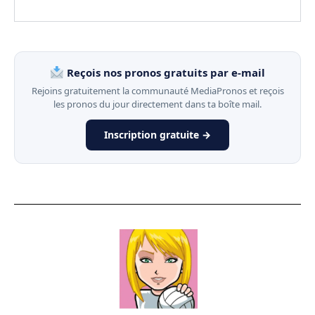
Reçois nos pronos gratuits par e-mail
Rejoins gratuitement la communauté MediaPronos et reçois
les pronos du jour directement dans ta boîte mail.
Inscription gratuite →