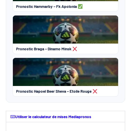
Pronostic Hammarby – Fk Apolonia
Pronostic Braga – Dinamo Minsk
Pronostic Hapoel Beer Sheva – Etoile Rouge
Utiliser le calculateur de mises Mediapronos