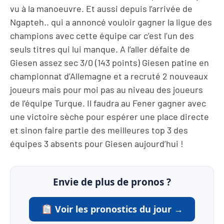
vu à la manoeuvre. Et aussi depuis l’arrivée de
Ngapteh.. qui a annoncé vouloir gagner la ligue des
champions avec cette équipe car c’est l’un des
seuls titres qui lui manque. A l’aller défaite de
Giesen assez sec 3/0 (143 points) Giesen patine en
championnat d’Allemagne et a recruté 2 nouveaux
joueurs mais pour moi pas au niveau des joueurs
de l’équipe Turque. Il faudra au Fener gagner avec
une victoire sèche pour espérer une place directe
et sinon faire partie des meilleures top 3 des
équipes 3 absents pour Giesen aujourd’hui !
Envie de plus de pronos ?
Voir les pronostics du jour →