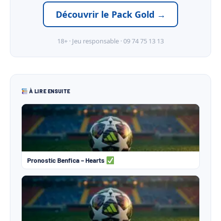
Découvrir le Pack Gold →
18+ · Jeu responsable · 09 74 75 13 13
À LIRE ENSUITE
Pronostic Benfica – Hearts