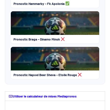
Pronostic Hammarby – Fk Apolonia
Pronostic Braga – Dinamo Minsk
Pronostic Hapoel Beer Sheva – Etoile Rouge
Utiliser le calculateur de mises Mediapronos