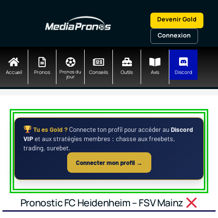
Aller
au
Devenir Gold
contenu
Connexion
Accueil
Pronos
Pronos du
Conseils
Outils
Avis
Discord
jour
Tu es Gold ?
Connecte ton profil pour accéder au
Discord
VIP
et aux stratégies membres : chasse aux freebets,
trading, surebet.
Connecter mon profil →
Pronostic FC Heidenheim – FSV Mainz