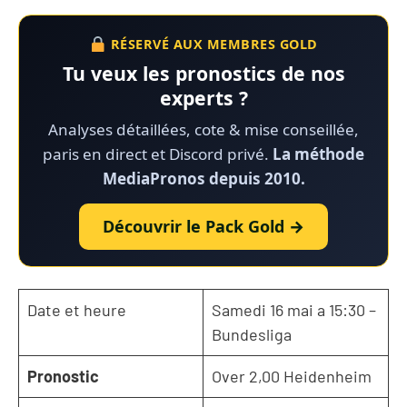
RÉSERVÉ AUX MEMBRES GOLD
Tu veux les pronostics de nos
experts ?
Analyses détaillées, cote & mise conseillée,
paris en direct et Discord privé.
La méthode
MediaPronos depuis 2010.
Découvrir le Pack Gold →
Date et heure
Samedi 16 mai a 15:30 –
Bundesliga
Pronostic
Over 2,00 Heidenheim