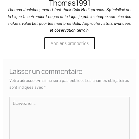
Thomas1991
Thomas Janichon, expert foot Pack Gold Mediapronos. Spécialisé sur
la Ligue 1, la Premier League et la Liga, je publie chaque semaine des
tickets value bet pour les membres Gold. Approche : stats avancées
et observation terrain.
Anciens pronostics
Laisser un commentaire
Votre adresse e-mail ne sera pas publiée.
Les champs obligatoires
sont indiqués avec
*
Écrivez
ici…