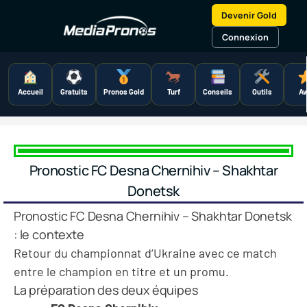
Aller
Devenir Gold
au
contenu
Connexion
Accueil
Gratuits
Pronos Gold
Turf
Conseils
Outils
Av
Pronostic FC Desna Chernihiv – Shakhtar
Donetsk
Pronostic FC Desna Chernihiv – Shakhtar Donetsk
: le contexte
Retour du championnat d’Ukraine avec ce match
entre le champion en titre et un promu.
La préparation des deux équipes