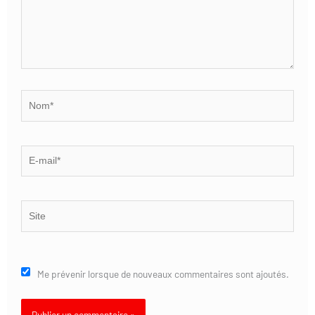
Nom*
E-
mail*
Site
Me prévenir lorsque de nouveaux commentaires sont ajoutés.