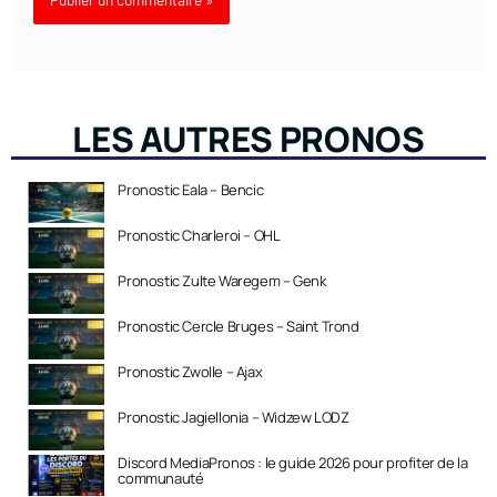
LES AUTRES PRONOS
Pronostic Eala – Bencic
Pronostic Charleroi – OHL
Pronostic Zulte Waregem – Genk
Pronostic Cercle Bruges – Saint Trond
Pronostic Zwolle – Ajax
Pronostic Jagiellonia – Widzew LODZ
Discord MediaPronos : le guide 2026 pour profiter de la
communauté