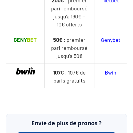
200€
: premier
Netbet
pari remboursé
jusqu’à 190€ +
10€ offerts
GENY
BET
50€
: premier
Genybet
pari remboursé
jusqu’à 50€
107€
: 107€ de
Bwin
paris gratuits
Envie de plus de pronos ?