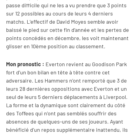
passe difficile qui ne les a vu prendre que 3 points
sur 12 possibles au cours de leurs 4 derniers
matchs. L’effectif de David Moyes semble avoir
baissé le pied sur cette fin d’année et les pertes de
points concédés en décembre, les voit maintenant
glisser en 10ème position au classement.
Mon pronostic :
Everton revient au Goodison Park
fort d’un bon bilan en tête à tête contre cet
adversaire. Les Hammers n’ont remporté que 3 de
leurs 28 dernières oppositions avec Everton et un
seul de leurs 5 derniers déplacements à Liverpool.
La forme et la dynamique sont clairement du côté
des Toffees qui n’ont pas semblés souffrir des
absences de quelques-uns de ses joueurs. Ayant
bénéficié d’un repos supplémentaire inattendu, ils