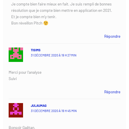
Je compte bien faire mieux en fait. Je suis rempli de bonnes
résolution que je compte bien mettre en application en 2021.
Et je compte bien m’y tenir.
Bon réveillon Pitch
Répondre
TISIMS
31 DÉCEMBRE 2020 À 19 H 27 MIN
Merci pour l’analyse
Suivi
Répondre
JULAUMAG
31 DÉCEMBRE 2020 À 19 H 45 MIN
Bonsoir Gaëtan,