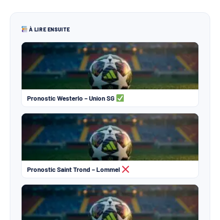
À LIRE ENSUITE
Pronostic Westerlo – Union SG
Pronostic Saint Trond – Lommel