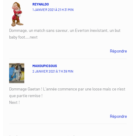
REYNALDO
1 JANVIER 2021 À 21 H 31 MIN
Dommage, un match sans saveur, un Everton inexistant, un but
baby foot….next
Répondre
MAXOUPICSOUS
2 JANVIER 2021 À 7 H 39 MIN
Dommage Gaetan ! L’année commence par une loose mais ce n’est
que partie remise !
Next !
Répondre