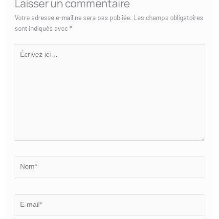
Laisser un commentaire
Votre adresse e-mail ne sera pas publiée.
Les champs obligatoires
sont indiqués avec
*
Écrivez
ici…
Nom*
E-
mail*