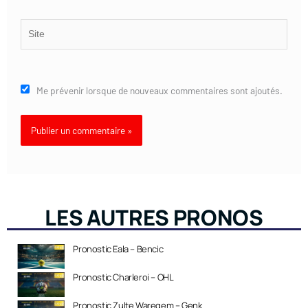
Site
Me prévenir lorsque de nouveaux commentaires sont ajoutés.
LES AUTRES PRONOS
Pronostic Eala – Bencic
Pronostic Charleroi – OHL
Pronostic Zulte Waregem – Genk