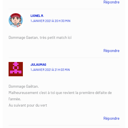
Répondre
LIONEL R.
1 JANVIER 2021 À 20 H 30 MIN
Dommage Gaetan, très petit match ici
Répondre
JULAUMAG
1 JANVIER 2021 À 21 H 03 MIN
Dommage Gaëtan.
Malheureusement c’est à toi que revient la première défaite de
l’année.
Au suivant pour du vert
Répondre