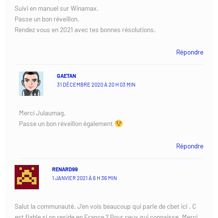
Suivi en manuel sur Winamax.
Passe un bon réveillon.
Rendez vous en 2021 avec tes bonnes résolutions.
Répondre
GAETAN
31 DÉCEMBRE 2020 À 20 H 03 MIN
Merci Julaumag,
Passe un bon réveillon également
Répondre
RENARD99
1 JANVIER 2021 À 6 H 36 MIN
Salut la communauté. J’en vois beaucoup qui parle de cbet ici . C
est fiable si on reside en France ? Pour ceux qui connaisse. Merci