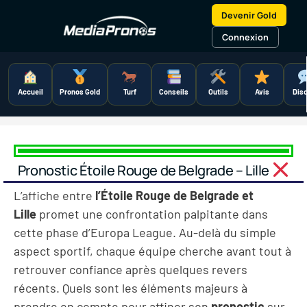
Aller
Devenir Gold
au
contenu
Connexion
Accueil
Pronos Gold
Turf
Conseils
Outils
Avis
Dis
Pronostic Étoile Rouge de Belgrade – Lille
L’affiche entre
l’Étoile Rouge de Belgrade et
Lille
promet une confrontation palpitante dans
cette phase d’Europa League. Au-delà du simple
aspect sportif, chaque équipe cherche avant tout à
retrouver confiance après quelques revers
récents. Quels sont les éléments majeurs à
prendre en compte pour affiner son
pronostic
sur