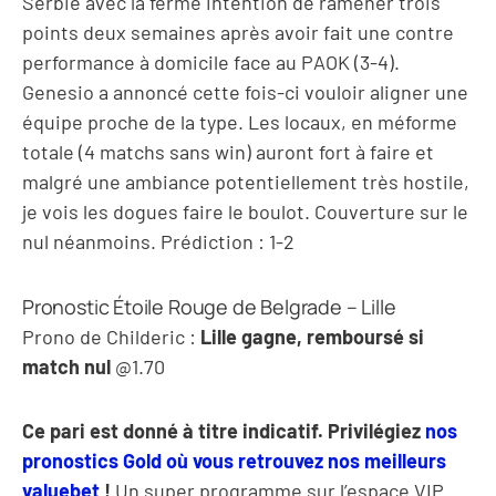
Serbie avec la ferme intention de ramener trois
points deux semaines après avoir fait une contre
performance à domicile face au PAOK (3-4).
Genesio a annoncé cette fois-ci vouloir aligner une
équipe proche de la type. Les locaux, en méforme
totale (4 matchs sans win) auront fort à faire et
malgré une ambiance potentiellement très hostile,
je vois les dogues faire le boulot. Couverture sur le
nul néanmoins. Prédiction : 1-2
Pronostic Étoile Rouge de Belgrade – Lille
Prono de Childeric :
Lille gagne, remboursé si
match nul
@1.70
Ce pari est donné à titre indicatif. Privilégiez
nos
pronostics Gold où vous retrouvez nos meilleurs
valuebet
!
Un super programme sur l’espace VIP