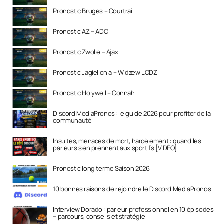
Pronostic Bruges – Courtrai
Pronostic AZ – ADO
Pronostic Zwolle – Ajax
Pronostic Jagiellonia – Widzew LODZ
Pronostic Holywell – Connah
Discord MediaPronos : le guide 2026 pour profiter de la
communauté
Insultes, menaces de mort, harcèlement : quand les
parieurs s’en prennent aux sportifs [VIDÉO]
Pronostic long terme Saison 2026
10 bonnes raisons de rejoindre le Discord MediaPronos
Interview Dorado : parieur professionnel en 10 épisodes
– parcours, conseils et stratégie