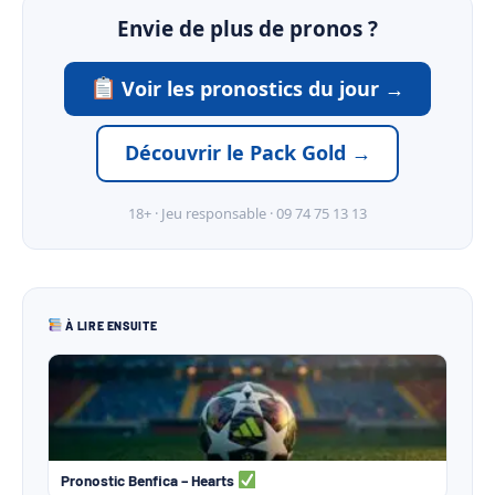
Envie de plus de pronos ?
Voir les pronostics du jour →
Découvrir le Pack Gold →
18+ · Jeu responsable · 09 74 75 13 13
À LIRE ENSUITE
Pronostic Benfica – Hearts