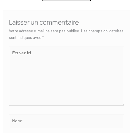
Laisser un commentaire
Votre adresse e-mail ne sera pas publiée.
Les champs obligatoires
sont indiqués avec
*
Écrivez
ici…
Nom*