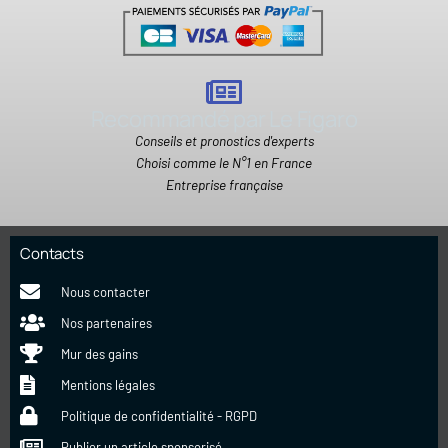
Recommandé par Le Figaro
Conseils et pronostics d'experts
Choisi comme le N°1 en France
Entreprise française
Contacts
Nous contacter
Nos partenaires
Mur des gains
Mentions légales
Politique de confidentialité - RGPD
Publier un article sponsorisé