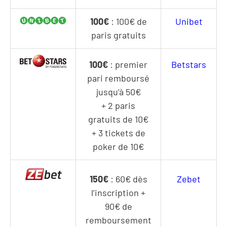
100€
: 100€ de
Unibet
paris gratuits
100€
: premier
Betstars
pari remboursé
jusqu’à
50€
+ 2 paris
gratuits de 10€
+ 3 tickets de
poker de 10€
150€
: 60€ dès
Zebet
l’inscription +
90€ de
remboursement