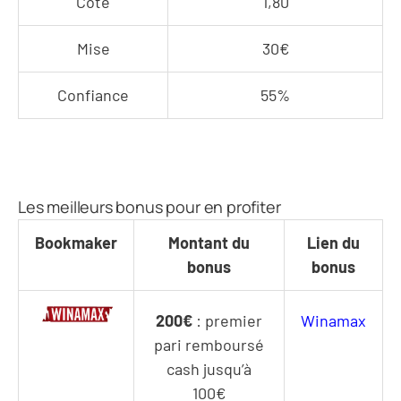
Cote
1,80
Mise
30€
Confiance
55%
Les meilleurs bonus pour en profiter
Bookmaker
Montant du
Lien du
bonus
bonus
200€
: premier
Winamax
pari remboursé
cash jusqu’à
100€