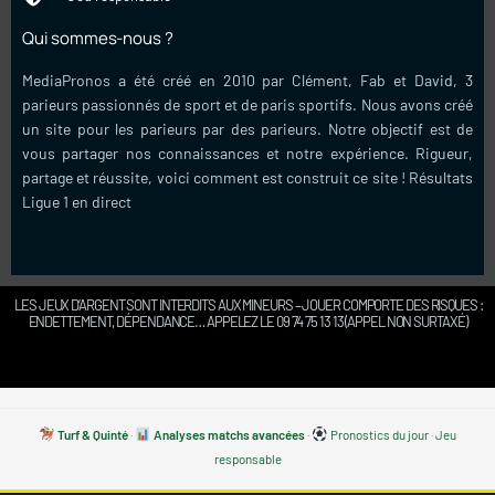
Qui sommes-nous ?
MediaPronos a été créé en 2010 par Clément, Fab et David, 3
parieurs passionnés de sport et de paris sportifs. Nous avons créé
un site pour les parieurs par des parieurs. Notre objectif est de
vous partager nos connaissances et notre expérience. Rigueur,
partage et réussite, voici comment est construit ce site !
Résultats
Ligue 1 en direct
LES JEUX D’ARGENT SONT INTERDITS AUX MINEURS – JOUER COMPORTE DES RISQUES :
ENDETTEMENT, DÉPENDANCE… APPELEZ LE 09 74 75 13 13 (APPEL NON SURTAXÉ)
Turf & Quinté
·
Analyses matchs avancées
·
Pronostics du jour
·
Jeu
responsable