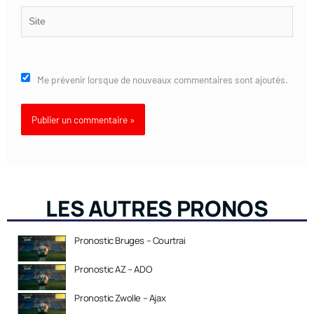
Site
Me prévenir lorsque de nouveaux commentaires sont ajoutés.
LES AUTRES PRONOS
Pronostic Bruges – Courtrai
Pronostic AZ – ADO
Pronostic Zwolle – Ajax