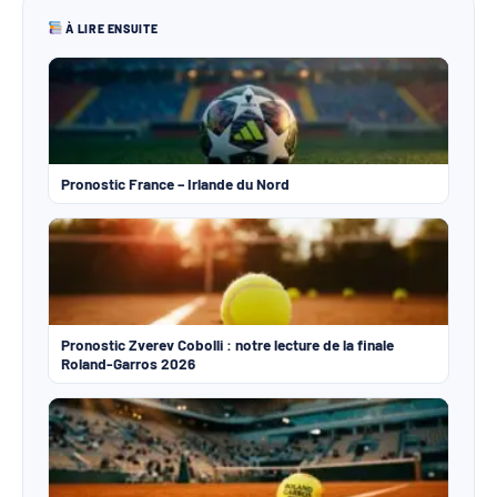
À LIRE ENSUITE
Pronostic France – Irlande du Nord
Pronostic Zverev Cobolli : notre lecture de la finale
Roland-Garros 2026