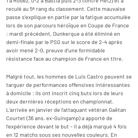
1 à Rodez, 0-2 à Bastia puis 2-3 contre Metz) et a
reculé au 5ᵉ rang du classement. Cette mauvaise
passe s’explique en partie par la fatigue accumulée
lors de son parcours héroïque en Coupe de France
: mardi précédent, Dunkerque a été éliminé en
demi-finale par le PSG sur le score de 2-4 après
avoir mené 2-0, preuve d’une formidable
résistance face au champion de France en titre.
Malgré tout, les hommes de Luis Castro peuvent se
targuer de performances offensives intéressantes
à domicile : ils ont inscrit cinq buts lors de leurs
deux dernières réceptions en championnat.
L’arrivée en janvier de l’attaquant vétéran Gaëtan
Courtet (36 ans, ex-Guingamp) a apporté de
l’expérience devant le but – il a déjà marqué 4 fois
en 12 matchs sous ses nouvelles couleurs. En