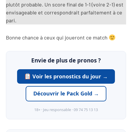
plutôt probable. Un score final de 1-1 (voire 2-1) est
envisageable et correspondrait parfaitement à ce
pari.
Bonne chance à ceux qui joueront ce match
Envie de plus de pronos ?
Voir les pronostics du jour →
Découvrir le Pack Gold →
18+ · Jeu responsable · 09 74 75 13 13