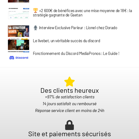
+2 600€ de bénéfices avec une mise moyenne de 18€ : la
stratégie gagnante de Gaetan
Interview Exclusive Parieur : Lionel chez Dorado
Le livebet, un véritable succès du discord
Fonctionnement du Discord MediaPronos : Le Guide !
Des clients heureux​
+97% de satisfaction clients
14 jours satisfait ou remboursé
Réponse service client en moins de 24h
Site et paiements sécurisés