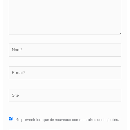
Nom*
E-
mail*
Site
Me prévenir lorsque de nouveaux commentaires sont ajoutés.