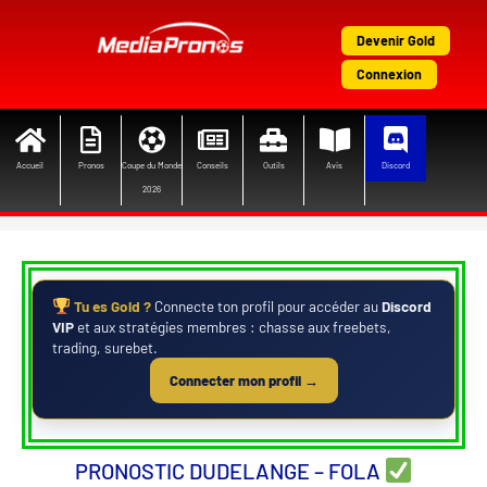
Aller
au
Devenir Gold
contenu
Connexion
Accueil
Pronos
Coupe du Monde
Conseils
Outils
Avis
Discord
2026
Tu es Gold ?
Connecte ton profil pour accéder au
Discord
VIP
et aux stratégies membres : chasse aux freebets,
trading, surebet.
Connecter mon profil →
PRONOSTIC DUDELANGE – FOLA