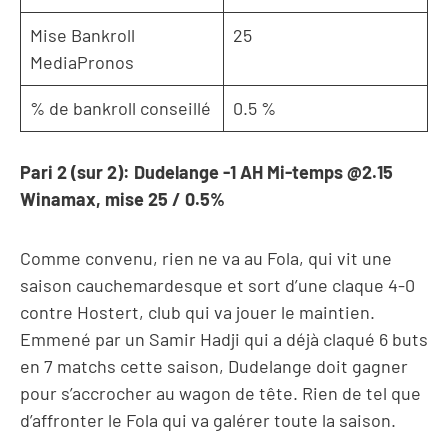
Mise Bankroll
25
MediaPronos
% de bankroll conseillé
0.5 %
Pari 2 (sur 2): Dudelange -1 AH Mi-temps @2.15
Winamax, mise 25 / 0.5%
Comme convenu, rien ne va au Fola, qui vit une
saison cauchemardesque et sort d’une claque 4-0
contre Hostert, club qui va jouer le maintien.
Emmené par un Samir Hadji qui a déjà claqué 6 buts
en 7 matchs cette saison, Dudelange doit gagner
pour s’accrocher au wagon de tête. Rien de tel que
d’affronter le Fola qui va galérer toute la saison.