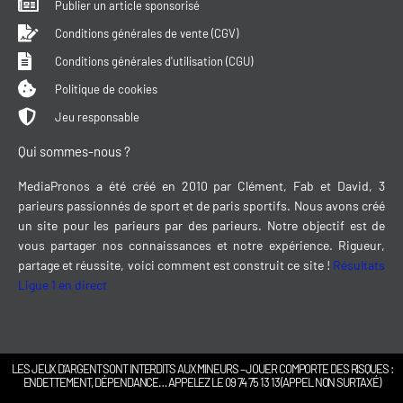
Publier un article sponsorisé
Conditions générales de vente (CGV)
Conditions générales d'utilisation (CGU)
Politique de cookies
Jeu responsable
Qui sommes-nous ?
MediaPronos a été créé en 2010 par Clément, Fab et David, 3
parieurs passionnés de sport et de paris sportifs. Nous avons créé
un site pour les parieurs par des parieurs. Notre objectif est de
vous partager nos connaissances et notre expérience. Rigueur,
partage et réussite, voici comment est construit ce site !
Résultats
Ligue 1 en direct
LES JEUX D’ARGENT SONT INTERDITS AUX MINEURS – JOUER COMPORTE DES RISQUES :
ENDETTEMENT, DÉPENDANCE… APPELEZ LE 09 74 75 13 13 (APPEL NON SURTAXÉ)