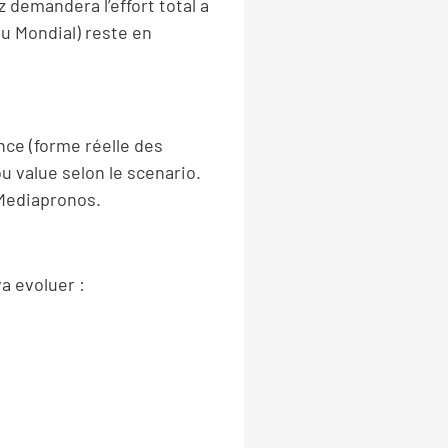
z demandera l’effort total a
u Mondial) reste en
ance (forme réelle des
u value selon le scenario.
 Mediapronos.
a evoluer :