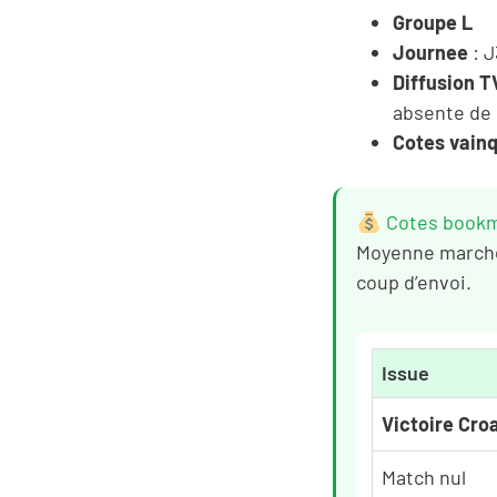
Groupe L
Journee
: J
Diffusion T
absente de l
Cotes vainq
Cotes bookm
Moyenne marche 
coup d’envoi.
Issue
Victoire Cro
Match nul