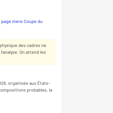
a
page mere Coupe du
t physique des cadres ne
’analyse. On attend les
026, organisée aux États-
compositions probables, la