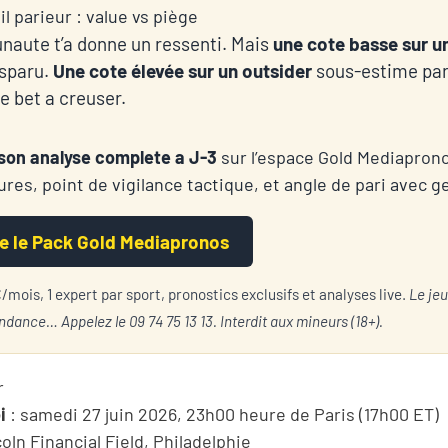
l parieur : value vs piège
aute t’a donne un ressenti. Mais
une cote basse sur un
isparu.
Une cote élevée sur un outsider
sous-estime par
ue bet a creuser.
 son analyse complete a J-3
sur l’espace Gold Mediapron
res, point de vigilance tactique, et angle de pari avec g
e le Pack Gold Mediapronos
mois, 1 expert par sport, pronostics exclusifs et analyses live.
Le jeu
ance… Appelez le 09 74 75 13 13. Interdit aux mineurs (18+).
r
i
: samedi 27 juin 2026, 23h00 heure de Paris (17h00 ET)
oln Financial Field, Philadelphie