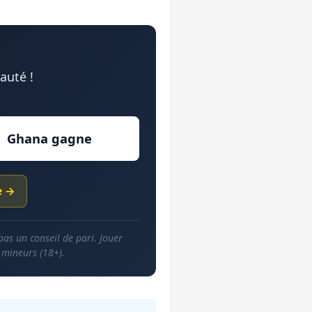
auté !
Ghana gagne
e →
as un conseil de pari. Jouer
x mineurs (18+).