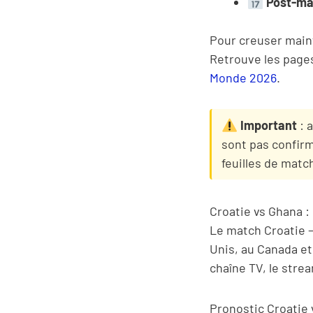
Post-ma
Pour creuser main
Retrouve les pag
Monde 2026
.
Important
: 
sont pas confirm
feuilles de match
Croatie vs Ghana :
Le match Croatie –
Unis, au Canada et
chaîne TV, le strea
Pronostic Croatie 