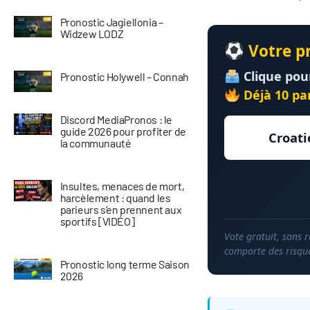
Pronostic Jagiellonia –
Widzew LODZ
Votre pr
Clique pou
Pronostic Holywell – Connah
Déjà 10 par
Discord MediaPronos : le
guide 2026 pour profiter de
Croati
la communauté
Insultes, menaces de mort,
harcèlement : quand les
parieurs s’en prennent aux
sportifs [VIDÉO]
Vote gratuit, sans 
comporte des risque
Pronostic long terme Saison
2026