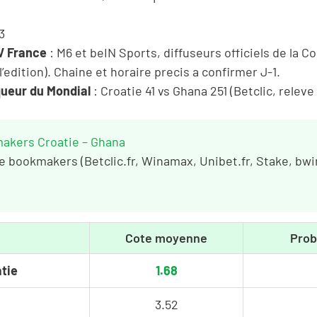
3
V France
: M6 et beIN Sports, diffuseurs officiels de la 
’edition). Chaine et horaire precis a confirmer J-1.
ueur du Mondial
: Croatie 41 vs Ghana 251 (Betclic, releve
akers Croatie – Ghana
bookmakers (Betclic.fr, Winamax, Unibet.fr, Stake, bwin.
Cote moyenne
Prob
atie
1.68
3.52