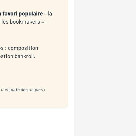
 favori populaire
= la
 les bookmakers =
os : composition
estion bankroll.
 comporte des risques :