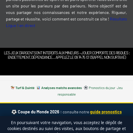
un site pour les parieurs par des parieurs. Notre objectif est de
vous partager nos connaissances et notre expérience. Rigueur,
partage et réussite, voici comment est construit ce site !
Résultats
Ligue 1 en direct
LES JEUX D’ARGENT SONT INTERDITS AUX MINEURS – JOUER COMPORTE DES RISQUES :
ENDETTEMENT, DÉPENDANCE… APPELEZ LE 09 74 75 13 13 (APPEL NON SURTAXÉ)
Turf & Quinté
·
Analyses matchs avancées
·
Pronostics du jour
·
Jeu
responsable
Coupe du Monde 2026 :
consulte notre
guide pronostics
CDM 2026 complet
— cotes, calendrier, favoris, meilleurs paris. ·
En poursuivant votre navigation, vous acceptez le dépôt de
Effectifs des 48 sélections
·
Avis bet365
cookies destinés au suivi des visites, aux boutons de partage et