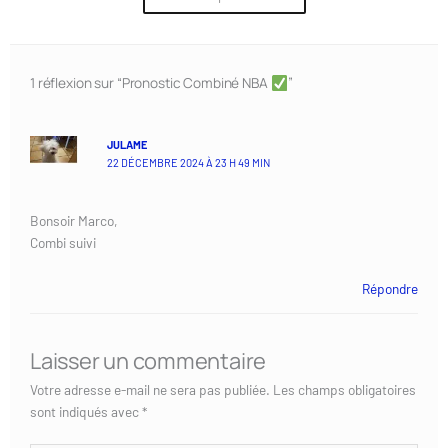
1 réflexion sur “Pronostic Combiné NBA
”
JULAME
22 DÉCEMBRE 2024 À 23 H 49 MIN
Bonsoir Marco,
Combi suivi
Répondre
Laisser un commentaire
Votre adresse e-mail ne sera pas publiée.
Les champs obligatoires
sont indiqués avec
*