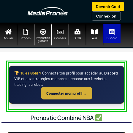
Aller
Devenir Gold
au
contenu
Connexion
Accueil
Pronos
Pronostics
Conseils
Outils
Avis
Discord
gratuits
Tu es Gold ?
Connecte ton profil pour accéder au
Discord
VIP
et aux stratégies membres : chasse aux freebets,
trading, surebet.
Connecter mon profil →
Pronostic Combiné NBA