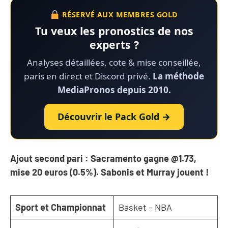
RÉSERVÉ AUX MEMBRES GOLD
Tu veux les pronostics de nos
experts ?
Analyses détaillées, cote & mise conseillée,
paris en direct et Discord privé.
La méthode
MediaPronos depuis 2010.
Découvrir le Pack Gold →
Ajout second pari : Sacramento gagne @1.73,
mise 20 euros (0.5%). Sabonis et Murray jouent !
Sport et Championnat
Basket – NBA