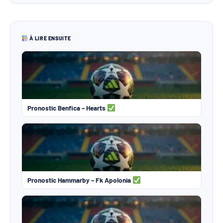
À LIRE ENSUITE
Pronostic Benfica – Hearts
Pronostic Hammarby – Fk Apolonia