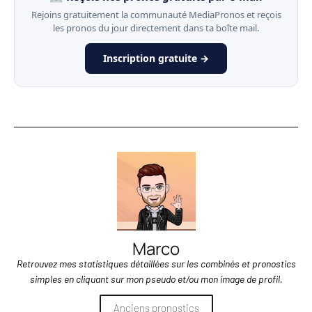
Rejoins gratuitement la communauté MediaPronos et reçois
les pronos du jour directement dans ta boîte mail.
Inscription gratuite →
Marco
Retrouvez mes statistiques détaillées sur les combinés et pronostics
simples en cliquant sur mon pseudo et/ou mon image de profil.
Anciens pronostics