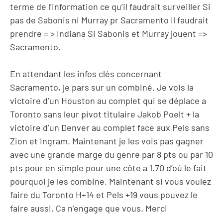
terme de l’information ce qu’il faudrait surveiller Si
pas de Sabonis ni Murray pr Sacramento il faudrait
prendre = > Indiana Si Sabonis et Murray jouent =>
Sacramento.
En attendant les infos clés concernant
Sacramento, je pars sur un combiné. Je vois la
victoire d’un Houston au complet qui se déplace a
Toronto sans leur pivot titulaire Jakob Poelt + la
victoire d’un Denver au complet face aux Pels sans
Zion et Ingram. Maintenant je les vois pas gagner
avec une grande marge du genre par 8 pts ou par 10
pts pour en simple pour une côte a 1.70 d’où le fait
pourquoi je les combine. Maintenant si vous voulez
faire du Toronto H+14 et Pels +19 vous pouvez le
faire aussi. Ca n’engage que vous. Merci