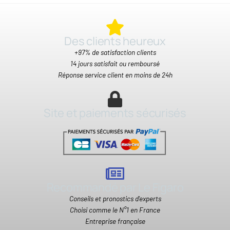
Des clients heureux​
+97% de satisfaction clients
14 jours satisfait ou remboursé
Réponse service client en moins de 24h
Site et paiements sécurisés
Recommandé par Le Figaro
Conseils et pronostics d'experts
Choisi comme le N°1 en France
Entreprise française