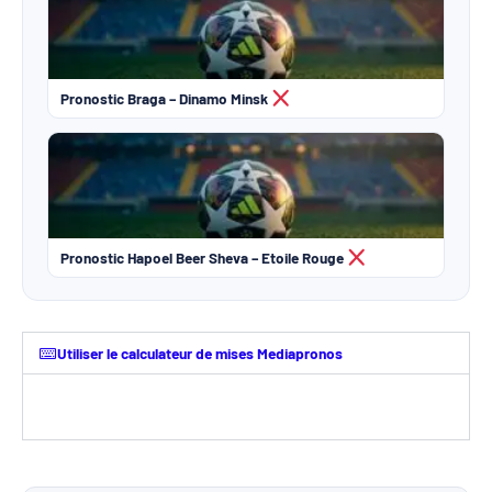
Pronostic Braga – Dinamo Minsk
Pronostic Hapoel Beer Sheva – Etoile Rouge
Utiliser le calculateur de mises Mediapronos