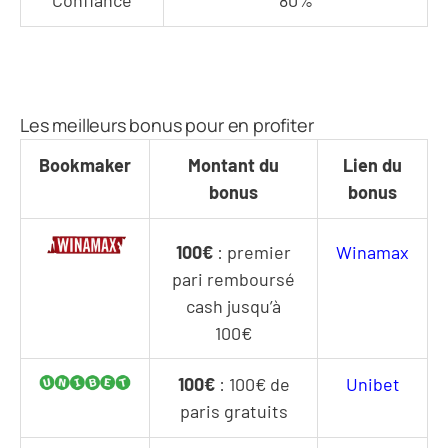
Les meilleurs bonus pour en profiter
Bookmaker
Montant du
Lien du
bonus
bonus
100€
: premier
Winamax
pari remboursé
cash jusqu’à
100€
100€
: 100€ de
Unibet
paris gratuits