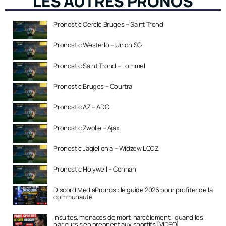
LES AUTRES PRONOS
Pronostic Cercle Bruges – Saint Trond
Pronostic Westerlo – Union SG
Pronostic Saint Trond – Lommel
Pronostic Bruges – Courtrai
Pronostic AZ – ADO
Pronostic Zwolle – Ajax
Pronostic Jagiellonia – Widzew LODZ
Pronostic Holywell – Connah
Discord MediaPronos : le guide 2026 pour profiter de la
communauté
Insultes, menaces de mort, harcèlement : quand les
parieurs s’en prennent aux sportifs [VIDÉO]