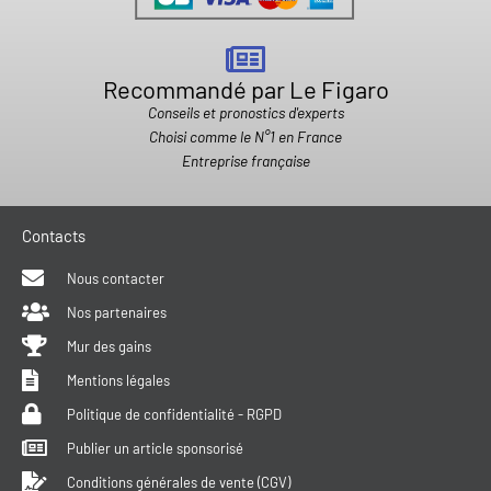
Recommandé par Le Figaro
Conseils et pronostics d'experts
Choisi comme le N°1 en France
Entreprise française
Contacts
Nous contacter
Nos partenaires
Mur des gains
Mentions légales
Politique de confidentialité - RGPD
Publier un article sponsorisé
Conditions générales de vente (CGV)