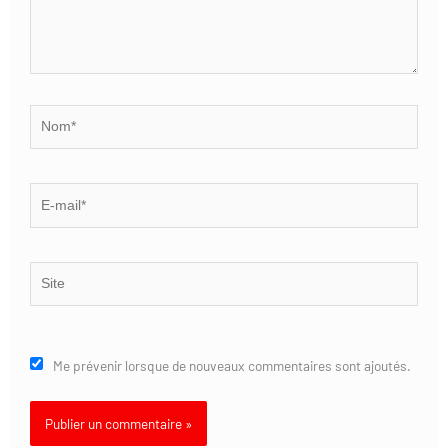
Nom*
E-
mail*
Site
Me prévenir lorsque de nouveaux commentaires sont ajoutés.