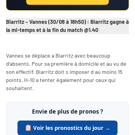
Biarritz – Vannes (30/08 à 18h50) : Biarritz gagne à
la mi-temps et à la fin du match @1.40
Vannes se déplace a Biarritz avec beaucoup
d’absents. Pour sa première à domicile et au vu de
son effectif, Biarritz doit s imposer d au moins 15
points. H-10 a tenter également pour ceux qui
souhaitent.
Envie de plus de pronos ?
Voir les pronostics du jour →