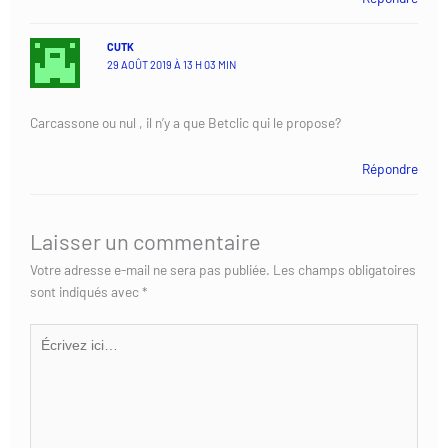
CUTK
29 AOÛT 2019 À 13 H 03 MIN
Carcassone ou nul , il n’y a que Betclic qui le propose?
Répondre
Laisser un commentaire
Votre adresse e-mail ne sera pas publiée.
Les champs obligatoires
sont indiqués avec
*
Écrivez
ici…