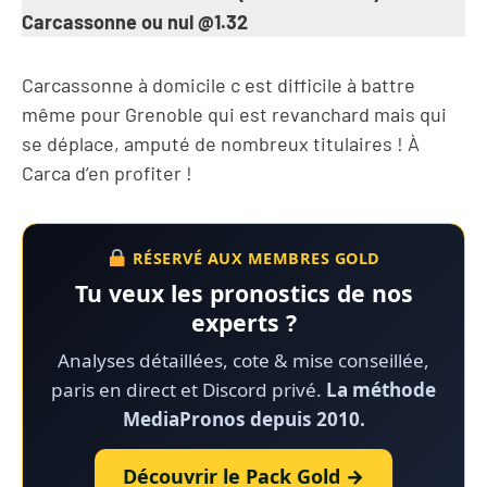
Carcassonne ou nul @1.32
Carcassonne à domicile c est difficile à battre
même pour Grenoble qui est revanchard mais qui
se déplace, amputé de nombreux titulaires ! À
Carca d’en profiter !
RÉSERVÉ AUX MEMBRES GOLD
Tu veux les pronostics de nos
experts ?
Analyses détaillées, cote & mise conseillée,
paris en direct et Discord privé.
La méthode
MediaPronos depuis 2010.
Découvrir le Pack Gold →