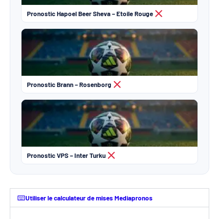
Pronostic Hapoel Beer Sheva – Etoile Rouge
Pronostic Brann – Rosenborg
Pronostic VPS – Inter Turku
Utiliser le calculateur de mises Mediapronos