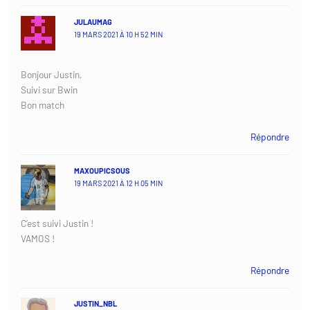
JULAUMAG
19 MARS 2021 À 10 H 52 MIN
Bonjour Justin,
Suivi sur Bwin
Bon match
Répondre
MAXOUPICSOUS
19 MARS 2021 À 12 H 05 MIN
C’est suivi Justin !
VAMOS !
Répondre
JUSTIN_NBL