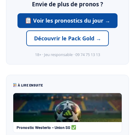
Envie de plus de pronos ?
Voir les pronostics du jour →
Découvrir le Pack Gold →
18+ · Jeu responsable · 09 74 75 13 13
À LIRE ENSUITE
Pronostic Westerlo – Union SG