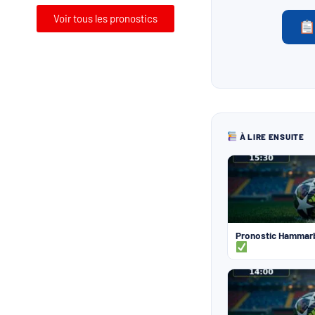
Voir tous les pronostics
À LIRE ENSUITE
Pronostic Hammarb