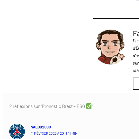
F
Fan
d’E
d’u
sur
et/
2 réflexions sur “Pronostic Brest – PSG
”
VALOU2000
11 FÉVRIER 2025 À 20 H 41 MIN