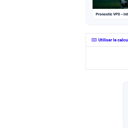
Pronostic VPS – In
Utiliser le cal