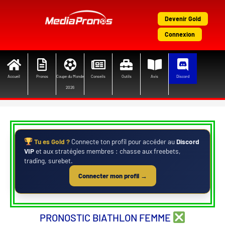
Aller
au
Devenir Gold
contenu
Connexion
Accueil
Pronos
Coupe du Monde
Conseils
Outils
Avis
Discord
2026
Tu es Gold ?
Connecte ton profil pour accéder au
Discord
VIP
et aux stratégies membres : chasse aux freebets,
trading, surebet.
Connecter mon profil →
PRONOSTIC BIATHLON FEMME