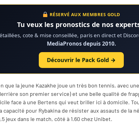
RÉSERVÉ AUX MEMBRES GOLD
Tu veux les pronostics de nos experts
taillées, cote & mise conseillée, paris en direct et Disco
MediaPronos depuis 2010.
Découvrir le Pack Gold →
n que la jeune Kazakhe joue un très bon tennis, avec un
errière son premier service) et une belle qualité de fr
icile face à une Bertens qui veut briller ici à domicile. 
a capacité pour Rybakina de résister aux assauts de la n
9,5 jeux dans le match, côté à 1.60 chez Unibet.