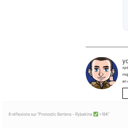
y
spé
maj
en 
8 réflexions sur “Pronostic Bertens – Rybakina
+18€”