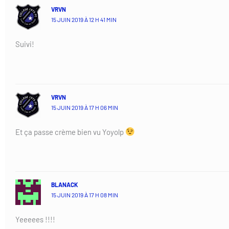
VRVN
15 JUIN 2019 À 12 H 41 MIN
Suivi!
VRVN
15 JUIN 2019 À 17 H 06 MIN
Et ça passe crème bien vu Yoyolp
BLANACK
15 JUIN 2019 À 17 H 08 MIN
Yeeeees !!!!