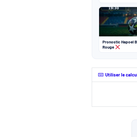
Pronostic Hapoel B
Rouge
Utiliser le cal