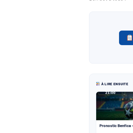
À LIRE ENSUITE
Pronostic Benfica 