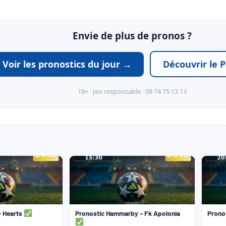
Envie de plus de pronos ?
Voir les pronostics du jour →
Découvrir le 
18+ · Jeu responsable · 09 74 75 13 13
– Hearts
Pronostic Hammarby – Fk Apolonia
Prono