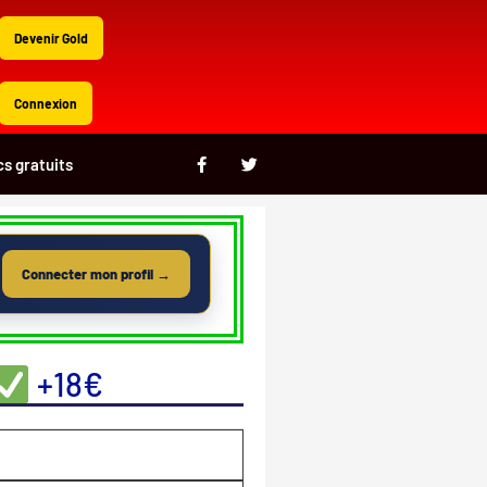
Devenir Gold
Connexion
F
T
cs gratuits
a
w
c
i
e
t
b
t
o
e
o
r
k
Connecter mon profil →
-
f
+18€