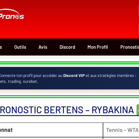
s
Outils
Avis
Discord
Mon Profil
Pronosti
onnecte ton profil pour accéder au
Discord VIP
et aux stratégies membres :
ets, trading, surebet.
RONOSTIC BERTENS – RYBAKINA
onnat
Tennis – WTA