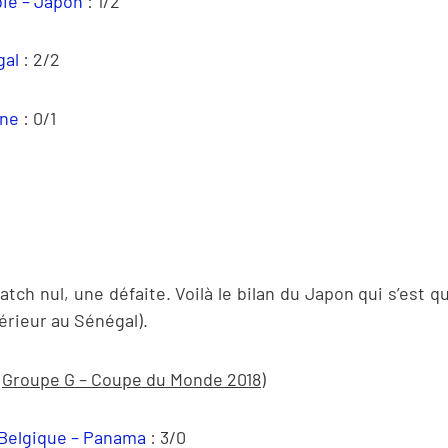
ie – Japon
: 1/2
gal
: 2/2
gne
: 0/1
atch nul, une défaite. Voilà le bilan du Japon qui s’est 
érieur au Sénégal).
 (Groupe G – Coupe du Monde 2018)
Belgique – Panama
: 3/0