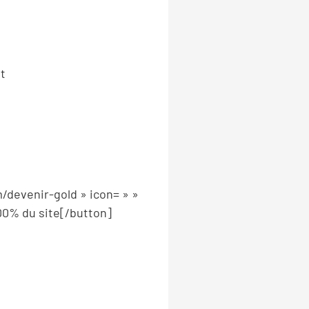
t
/devenir-gold » icon= » »
100% du site[/button]