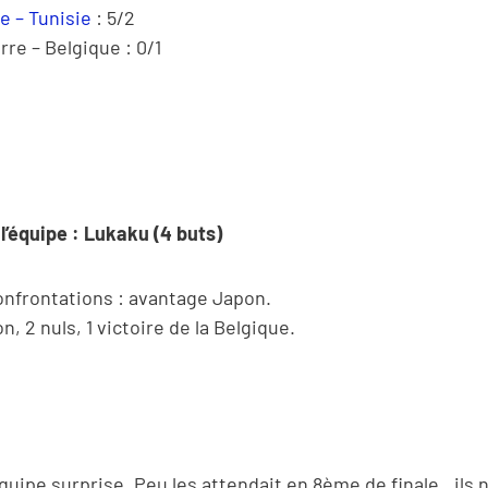
e – Tunisie
: 5/2
rre – Belgique : 0/1
 l’équipe : Lukaku (4 buts)
onfrontations : avantage Japon.
n, 2 nuls, 1 victoire de la Belgique.
équipe surprise. Peu les attendait en 8ème de finale…ils n