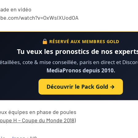
tade en vidéo
tube.com/watch?v=OxWsIXUodOA
RÉSERVÉ AUX MEMBRES GOLD
Tu veux les pronostics de nos experts
taillées, cote & mise conseillée, paris en direct et Disco
MediaPronos depuis 2010.
Découvrir le Pack Gold →
eux équipes en phase de poules
roupe H – Coupe du Monde 2018)