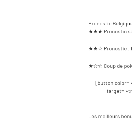
Pronostic Belgiqu
★★★ Pronostic saf
★★☆ Pronostic : B
★☆☆ Coup de poke
[button color= 
target= »t
Les meilleurs bonu