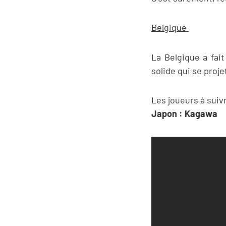
Belgique
La Belgique a fai
solide qui se projet
Les joueurs à suiv
Japon : Kagawa