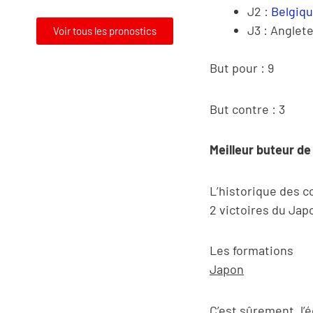
J2 :
Belgiqu
J3 : Anglete
Voir tous les pronostics
But pour : 9
But contre : 3
Meilleur buteur de
L’historique des c
2 victoires du Japo
Les formations
Japon
C’est sûrement, l’