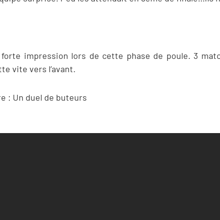
t forte impression lors de cette phase de poule. 3 mat
te vite vers l’avant.
re : Un duel de buteurs