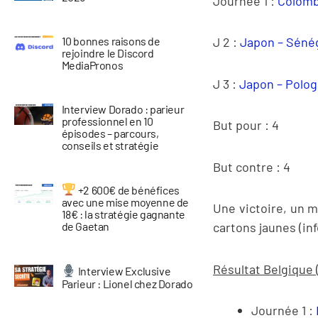
Journée 1 :
Colomb
J 2 :
Japon – Séné
10 bonnes raisons de
rejoindre le Discord
MediaPronos
J 3 :
Japon – Polo
Interview Dorado : parieur
professionnel en 10
But pour : 4
épisodes – parcours,
conseils et stratégie
But contre : 4
+2 600€ de bénéfices
avec une mise moyenne de
Une victoire, un m
18€ : la stratégie gagnante
cartons jaunes (inf
de Gaetan
Résultat Belgique
Interview Exclusive
Parieur : Lionel chez Dorado
Journée 1 :