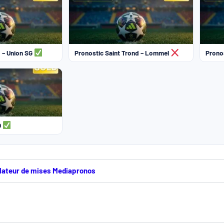
 – Union SG
Pronostic Saint Trond – Lommel
Pronos
O
culateur de mises Mediapronos