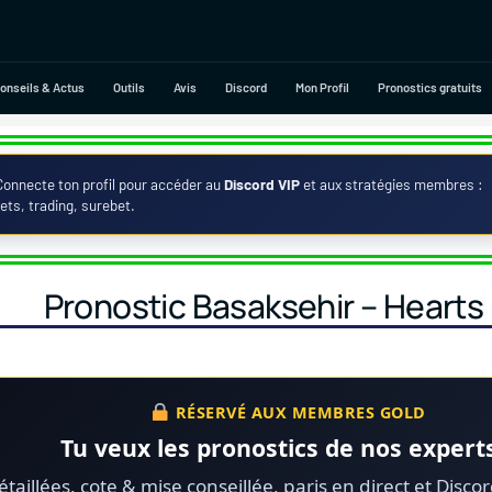
onseils & Actus
Outils
Avis
Discord
Mon Profil
Pronostics gratuits
onnecte ton profil pour accéder au
Discord VIP
et aux stratégies membres :
ets, trading, surebet.
Pronostic Basaksehir – Hearts
RÉSERVÉ AUX MEMBRES GOLD
Tu veux les pronostics de nos experts
taillées, cote & mise conseillée, paris en direct et Disco