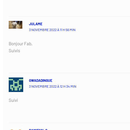
JULAME
3 NOVEMBRE 2022 À 11 H 56 MIN
Bonjour Fab,
Suivis
GWADADINGUE
3 NOVEMBRE 2022 À 12 H 34 MIN
Suivi