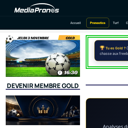
Aller
au
contenu
Accueil
Pronostics
Turf
C
Tu es Gold ?
C
chasse aux freeb
DEVENIR MEMBRE GOLD
Analyses dé