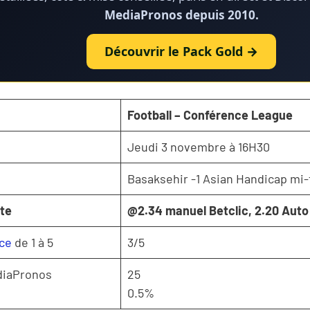
MediaPronos depuis 2010.
Découvrir le Pack Gold →
Football – Conférence League
Jeudi 3 novembre à 16H30
Basaksehir -1 Asian Handicap mi
te
@2.34 manuel Betclic, 2.20 Aut
nce
de 1 à 5
3/5
diaPronos
25
0.5%