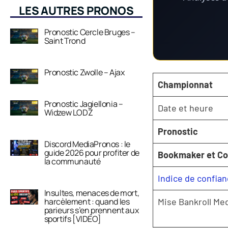
LES AUTRES PRONOS
Pronostic Cercle Bruges –
Saint Trond
Pronostic Zwolle – Ajax
Championnat
Pronostic Jagiellonia –
Date et heure
Widzew LODZ
Pronostic
Discord MediaPronos : le
guide 2026 pour profiter de
Bookmaker et Co
la communauté
Indice de confia
Insultes, menaces de mort,
Mise Bankroll Me
harcèlement : quand les
parieurs s’en prennent aux
sportifs [VIDÉO]