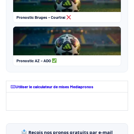
Pronostic Bruges – Courtrai
Pronostic AZ – ADO
Utiliser le calculateur de mises Mediapronos
Reçois nos pronos gratuits par e-mail