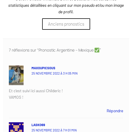
statistiques détaillées en cliquant sur mon pseudo et/ou mon image
de profil.
Anciens pronostics
7 réflexions sur “Pronostic Argentine – Mexique
”
MAXOUPICSOUS
25 NOVEMBRE 2022 À 3 H 05 MIN
Et c’est suivi ici aussi Childeric !
VAMOS !
Répondre
LASKO69
25 NOVEMBRE 2022 À 7 H 01 MIN