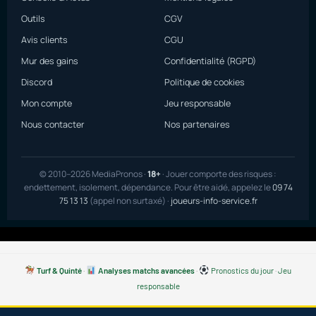
Outils
CGV
Avis clients
CGU
Mur des gains
Confidentialité (RGPD)
Discord
Politique de cookies
Mon compte
Jeu responsable
Nous contacter
Nos partenaires
© 2010–2026 MediaPronos ·
18+
· Jouer comporte des risques :
endettement, isolement, dépendance. Pour être aidé, appelez le
09 74
75 13 13
(appel non surtaxé) ·
joueurs-info-service.fr
Turf & Quinté
·
Analyses matchs avancées
·
Pronostics du jour
·
Jeu
responsable