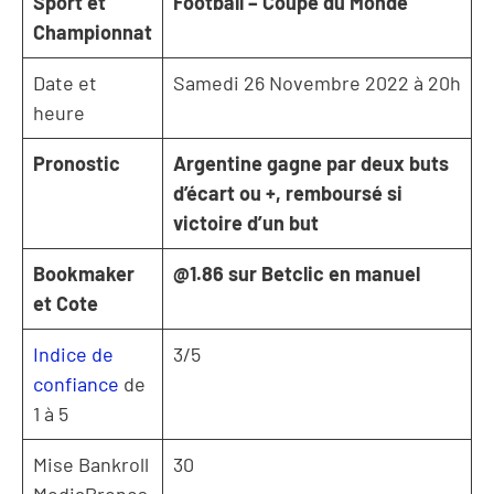
Sport et
Football – Coupe du Monde
Championnat
Date et
Samedi 26 Novembre 2022 à 20h
heure
Pronostic
Argentine gagne par deux buts
d’écart ou +, remboursé si
victoire d’un but
Bookmaker
@1.86 sur Betclic en manuel
et Cote
Indice de
3/5
confiance
de
1 à 5
Mise Bankroll
30
MediaPronos