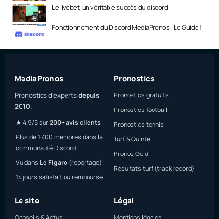
Le livebet, un véritable succès du discord
Fonctionnement du Discord MediaPronos : Le Guide !
MediaPronos
Pronostics
Pronostics d’experts
depuis
Pronostics gratuits
2010
.
Pronostics football
★ 4,9/5 sur
200+ avis clients
Pronostics tennis
Plus de 1 400 membres dans la
Turf & Quinté+
communauté Discord
Pronos Gold
Vu dans
Le Figaro
(reportage)
Résultats turf (track record)
14 jours satisfait ou remboursé
Le site
Légal
Conseils & Actus
Mentions légales