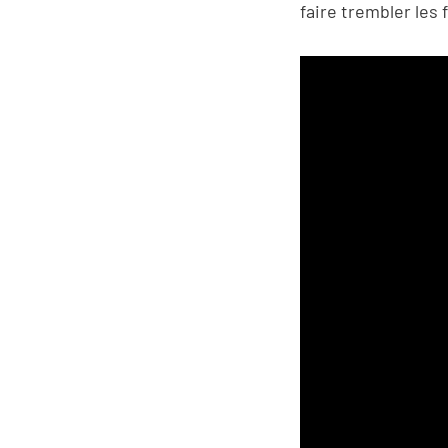
faire trembler les f