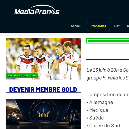
Aller
au
contenu
Accueil
Pronostics
Turf
C
Le 23 juin à 20h à 
groupe F. Voilà les 
DEVENIR MEMBRE GOLD
Composition du g
• Allemagne
• Mexique
• Suède
• Corée du Sud