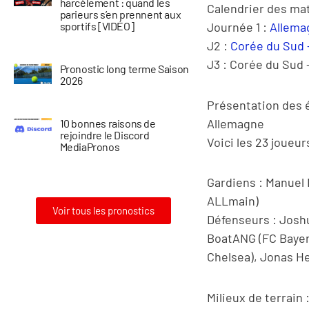
harcèlement : quand les
Calendrier des ma
parieurs s’en prennent aux
Journée 1 :
Allema
sportifs [VIDÉO]
J2 :
Corée du Sud 
J3 : Corée du Sud 
Pronostic long terme Saison
2026
Présentation des 
Allemagne
10 bonnes raisons de
rejoindre le Discord
Voici les 23 joueu
MediaPronos
Gardiens : Manuel 
ALLmain)
Voir tous les pronostics
Défenseurs : Josh
BoatANG (FC Bayern
Chelsea), Jonas He
Milieux de terrain