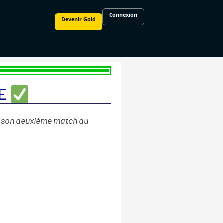
Connexion
Devenir Gold
DE
ur son deuxième match du