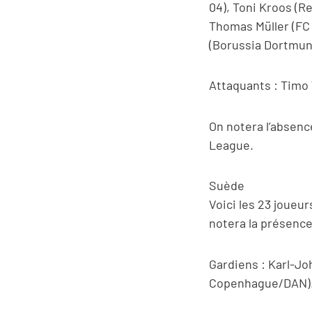
04), Toni Kroos (R
Thomas Müller (FC 
(Borussia Dortmun
Attaquants : Timo 
On notera l’absenc
League.
Suède
Voici les 23 joueu
notera la présence
Gardiens : Karl-J
Copenhague/DAN)