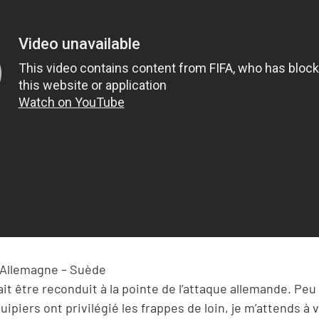
: Allemagne – Suède
it être reconduit à la pointe de l’attaque allemande. Peu 
piers ont privilégié les frappes de loin, je m’attends à v