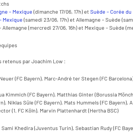
tchs
gne – Mexique
(dimanche 17/06, 17h) et
Suède – Corée du
– Mexique
(samedi 23/06, 17h) et Allemagne – Suède (sam
– Allemagne (mercredi 27/06, 16h) et Mexique – Suède (me
équipes
rs retenus par Joachim Low :
Neuer (FC Bayern), Marc-André ter Stegen (FC Barcelona),
ua Kimmich (FC Bayern), Matthias Ginter (Borussia Mönc
), Niklas Süle (FC Bayern), Mats Hummels (FC Bayern), 
ctor (1. FC Köln), Marvin Plattenhardt (Hertha BSC)
 : Sami Khedira (Juventus Turin), Sebastian Rudy (FC Bay