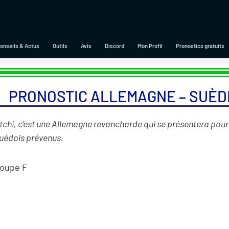
onseils & Actus
Outils
Avis
Discord
Mon Profil
Pronostics gratuits
PRONOSTIC ALLEMAGNE – SUÈ
Sotchi, c’est une Allemagne revancharde qui se présentera po
Suédois prévenus.
roupe F