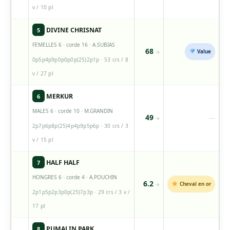
v / 10 pl
DIVINE CHRISNAT
5
FEMELLES 6 · corde 16 · A.SUBIAS
68
Value
→
0p5p4p9p0p0p0p(25)2p1p · 53 crs / 8
v / 27 pl
MERKUR
6
MALES 6 · corde 10 · M.GRANDIN
49
—
→
2p7p6p8p(25)4p4p9p5p6p · 30 crs / 3
v / 15 pl
HALF HALF
7
HONGRES 6 · corde 4 · A.POUCHIN
6.2
Cheval en or
→
2p1p5p2p3p0p(25)7p3p · 29 crs / 3 v /
17 pl
PUMALIN PARK
8