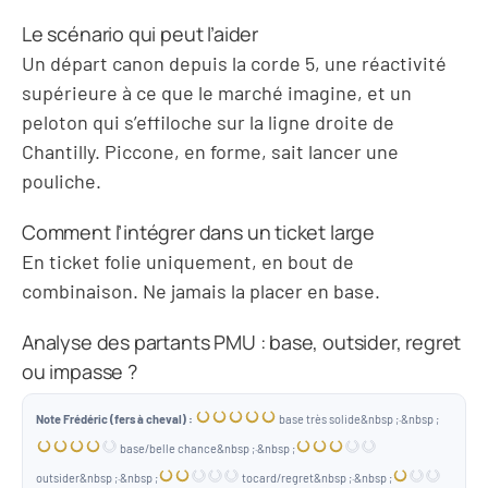
Le scénario qui peut l’aider
Un départ canon depuis la corde 5, une réactivité
supérieure à ce que le marché imagine, et un
peloton qui s’effiloche sur la ligne droite de
Chantilly. Piccone, en forme, sait lancer une
pouliche.
Comment l’intégrer dans un ticket large
En ticket folie uniquement, en bout de
combinaison. Ne jamais la placer en base.
Analyse des partants PMU : base, outsider, regret
ou impasse ?
Note Frédéric (fers à cheval) :
base très solide&nbsp ;·&nbsp ;
base/belle chance&nbsp ;·&nbsp ;
outsider&nbsp ;·&nbsp ;
tocard/regret&nbsp ;·&nbsp ;