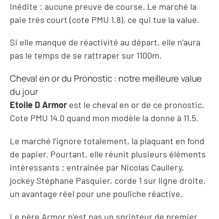
Inédite : aucune preuve de course. Le marché la
paie très court (cote PMU 1.8), ce qui tue la value.
Si elle manque de réactivité au départ, elle n’aura
pas le temps de se rattraper sur 1100m.
Cheval en or du Pronostic : notre meilleure value
du jour
Etoile D Armor
est le cheval en or de ce pronostic.
Cote PMU 14.0 quand mon modèle la donne à 11.5.
Le marché l’ignore totalement, la plaquant en fond
de papier. Pourtant, elle réunit plusieurs éléments
intéressants : entraînée par Nicolas Caullery,
jockey Stéphane Pasquier, corde 1 sur ligne droite,
un avantage réel pour une pouliche réactive.
Le père Armor n’est pas un sprinteur de premier