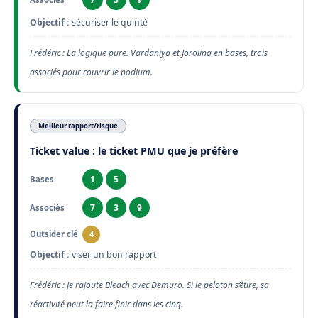
Objectif :
sécuriser le quinté
Frédéric : La logique pure. Vardaniya et Jorolina en bases, trois
associés pour couvrir le podium.
Meilleur rapport/risque
Ticket value : le ticket PMU que je préfère
1
5
Bases
7
3
9
Associés
Outsider clé
4
Objectif :
viser un bon rapport
Frédéric : Je rajoute Bleach avec Demuro. Si le peloton s’étire, sa
réactivité peut la faire finir dans les cinq.