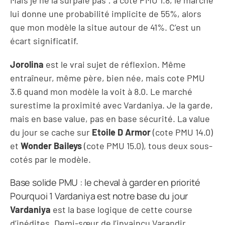
lui donne une probabilité implicite de 55%, alors
que mon modèle la situe autour de 41%. C’est un
écart significatif.
Jorolina
est le vrai sujet de réflexion. Même
entraîneur, même père, bien née, mais cote PMU
3.6 quand mon modèle la voit à 8.0. Le marché
surestime la proximité avec Vardaniya. Je la garde,
mais en base value, pas en base sécurité. La value
du jour se cache sur
Etoile D Armor
(cote PMU 14.0)
et
Wonder Baileys
(cote PMU 15.0), tous deux sous-
cotés par le modèle.
Base solide PMU : le cheval à garder en priorité
Pourquoi 1 Vardaniya est notre base du jour
Vardaniya
est la base logique de cette course
d’inédites. Demi-sœur de l’invaincu Varandir,