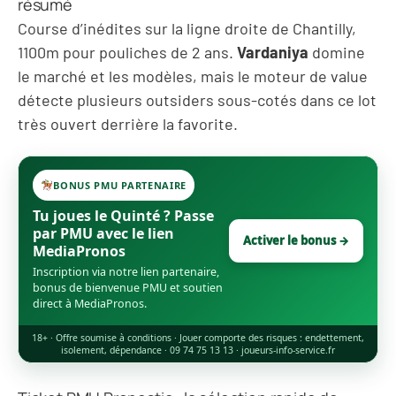
résumé
Course d’inédites sur la ligne droite de Chantilly,
1100m pour pouliches de 2 ans.
Vardaniya
domine
le marché et les modèles, mais le moteur de value
détecte plusieurs outsiders sous-cotés dans ce lot
très ouvert derrière la favorite.
BONUS PMU PARTENAIRE
Tu joues le Quinté ? Passe
par PMU avec le lien
Activer le bonus →
MediaPronos
Inscription via notre lien partenaire,
bonus de bienvenue PMU et soutien
direct à MediaPronos.
18+ · Offre soumise à conditions · Jouer comporte des risques : endettement,
isolement, dépendance · 09 74 75 13 13 · joueurs-info-service.fr