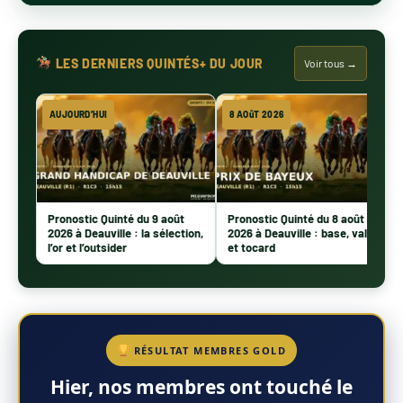
LES DERNIERS QUINTÉS+ DU JOUR
Voir tous →
AUJOURD’HUI
8 AOûT 2026
Pronostic Quinté du 9 août
Pronostic Quinté du 8 août
2026 à Deauville : la sélection,
2026 à Deauville : base, value
l’or et l’outsider
et tocard
RÉSULTAT MEMBRES GOLD
Hier, nos membres ont touché le