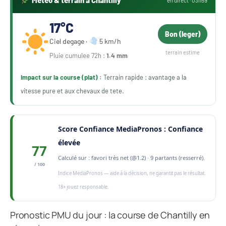
17°C
Bon (leger)
Ciel degage ·
5 km/h
terrain estime
Pluie cumulee 72h :
1.4 mm
Impact sur la course (plat) :
Terrain rapide : avantage a la
vitesse pure et aux chevaux de tete.
Score Confiance MediaPronos : Confiance
élevée
77
Calculé sur : favori très net (@1.2) · 9 partants (resserré).
/ 100
Indice MediaPronos — aide à la décision, ne garantit pas le résultat.
18+ jouez responsable.
Pronostic PMU du jour : la course de Chantilly en