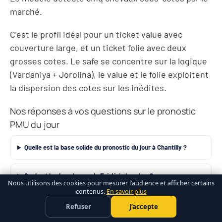
marché.
C’est le profil idéal pour un ticket value avec
couverture large, et un ticket folie avec deux
grosses cotes. Le safe se concentre sur la logique
(Vardaniya + Jorolina), le value et le folie exploitent
la dispersion des cotes sur les inédites.
Nos réponses à vos questions sur le pronostic
PMU du jour
Quelle est la base solide du pronostic du jour à Chantilly ?
Quel est le cheval en or de Frédéric Larcher ?
Nous utilisons des cookies pour mesurer l’audience et afficher certains
contenus.
En savoir plus
Quel est le tocard du jour pour la course de Chantilly ?
×
Refuser
J’accepte
Voir le Gold →
Les
pronos experts
sont réservés aux membres Gold