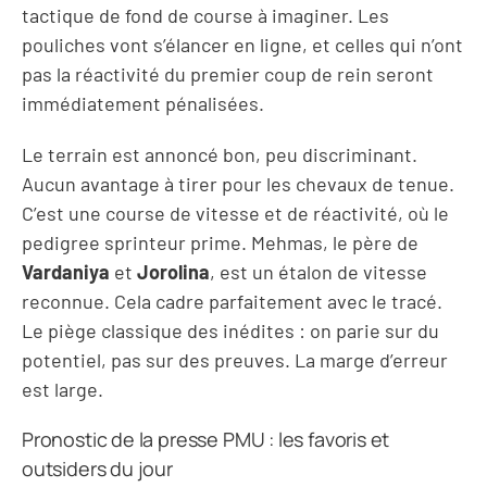
tactique de fond de course à imaginer. Les
pouliches vont s’élancer en ligne, et celles qui n’ont
pas la réactivité du premier coup de rein seront
immédiatement pénalisées.
Le terrain est annoncé bon, peu discriminant.
Aucun avantage à tirer pour les chevaux de tenue.
C’est une course de vitesse et de réactivité, où le
pedigree sprinteur prime. Mehmas, le père de
Vardaniya
et
Jorolina
, est un étalon de vitesse
reconnue. Cela cadre parfaitement avec le tracé.
Le piège classique des inédites : on parie sur du
potentiel, pas sur des preuves. La marge d’erreur
est large.
Pronostic de la presse PMU : les favoris et
outsiders du jour