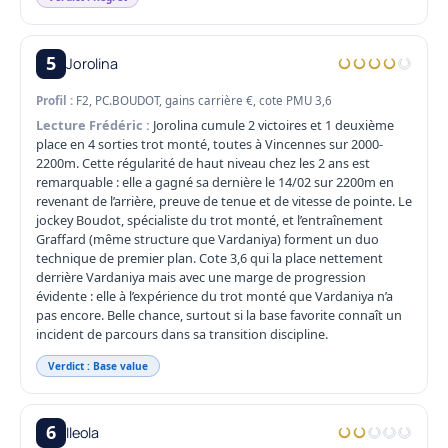
5
Jorolina
Profil :
F2, PC.BOUDOT, gains carrière €, cote PMU 3,6
Lecture Frédéric :
Jorolina cumule 2 victoires et 1 deuxième
place en 4 sorties trot monté, toutes à Vincennes sur 2000-
2200m. Cette régularité de haut niveau chez les 2 ans est
remarquable : elle a gagné sa dernière le 14/02 sur 2200m en
revenant de l’arrière, preuve de tenue et de vitesse de pointe. Le
jockey Boudot, spécialiste du trot monté, et l’entraînement
Graffard (même structure que Vardaniya) forment un duo
technique de premier plan. Cote 3,6 qui la place nettement
derrière Vardaniya mais avec une marge de progression
évidente : elle à l’expérience du trot monté que Vardaniya n’a
pas encore. Belle chance, surtout si la base favorite connaît un
incident de parcours dans sa transition discipline.
Verdict : Base value
6
Ileola