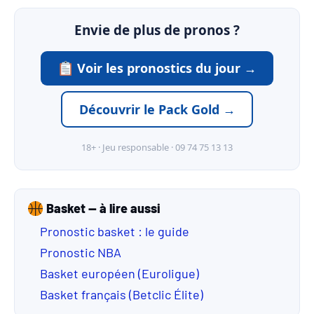
Envie de plus de pronos ?
Voir les pronostics du jour →
Découvrir le Pack Gold →
18+ · Jeu responsable · 09 74 75 13 13
Basket — à lire aussi
Pronostic basket : le guide
Pronostic NBA
Basket européen (Euroligue)
Basket français (Betclic Élite)