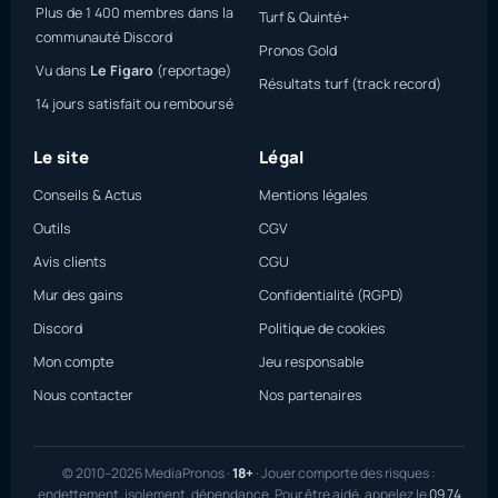
Plus de 1 400 membres dans la
Turf & Quinté+
communauté Discord
Pronos Gold
Vu dans
Le Figaro
(reportage)
Résultats turf (track record)
14 jours satisfait ou remboursé
Le site
Légal
Conseils & Actus
Mentions légales
Outils
CGV
Avis clients
CGU
Mur des gains
Confidentialité (RGPD)
Discord
Politique de cookies
Mon compte
Jeu responsable
Nous contacter
Nos partenaires
© 2010–2026 MediaPronos ·
18+
· Jouer comporte des risques :
endettement, isolement, dépendance. Pour être aidé, appelez le
09 74