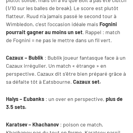
plutôt solide, mais on a vu que Bolt a pas été clutch
(1/10 sur les balles de break). Le score est plutôt
flatteur. Ruud n’a jamais passé le second tour à
Wimbledon, c’est l’occasion idéale mais
Fognini
pourrait gagner au moins un set
. Rappel : match
de Fognini = ne pas le mettre dans un fil vert.
Cazaux – Bublik
: Bublik joueur fantasque face à un
Cazaux irrégulier. Un match « étrange » en
perspective. Cazaux dit s’être bien préparé grâce à
sa défaite tôt à Eatsbourne.
Cazaux set.
Halys – Eubanks
: un over en perspective,
plus de
3.5 sets.
Karatsev – Khachanov
: poison ce match,
Khachanov pas du tout en forme, Karatsev pareil