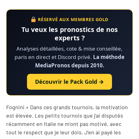
RÉSERVÉ AUX MEMBRES GOLD
Tu veux les pronostics de nos
experts ?
Analyses détaillées, cote & mise conseillée,
paris en direct et Discord privé.
La méthode
MediaPronos depuis 2010.
Découvrir le Pack Gold →
Fognini « Dans ces grands tournois, la motivation
est élevée. Les petits tournois que j’ai disputés
récemment en Italie ne m’ont pas motivé, avec
tout le respect que je leur dois. J’en ai payé les