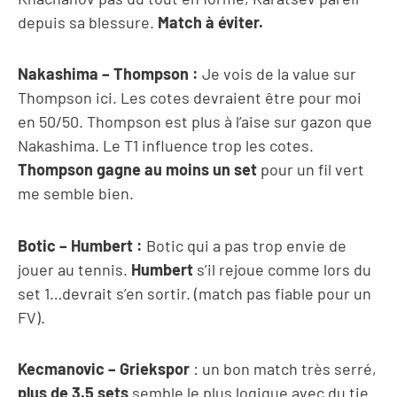
depuis sa blessure.
Match à éviter.
Nakashima – Thompson :
Je vois de la value sur
Thompson ici. Les cotes devraient être pour moi
en 50/50. Thompson est plus à l’aise sur gazon que
Nakashima. Le T1 influence trop les cotes.
Thompson gagne au moins un set
pour un fil vert
me semble bien.
Botic – Humbert :
Botic qui a pas trop envie de
jouer au tennis.
Humbert
s’il rejoue comme lors du
set 1…devrait s’en sortir. (match pas fiable pour un
FV).
Kecmanovic – Griekspor
: un bon match très serré,
plus de 3.5 sets
semble le plus logique avec du tie