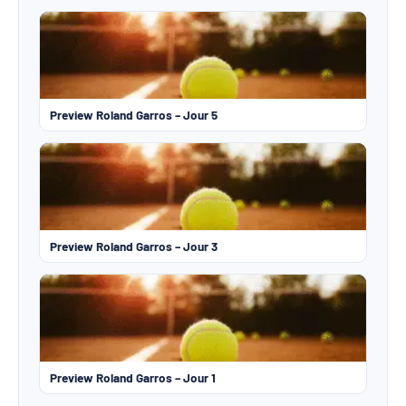
Preview Roland Garros – Jour 5
Preview Roland Garros – Jour 3
Preview Roland Garros – Jour 1