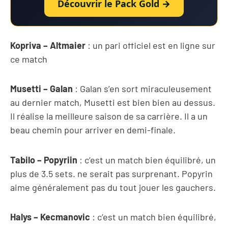
Découvrir le Pack Gold →
Kopriva – Altmaier
: un pari officiel est en ligne sur
ce match
Musetti – Galan
: Galan s’en sort miraculeusement
au dernier match, Musetti est bien bien au dessus.
Il réalise la meilleure saison de sa carrière. Il a un
beau chemin pour arriver en demi-finale.
Tabilo – Popyriin
: c’est un match bien équilibré, un
plus de 3.5 sets. ne serait pas surprenant. Popyrin
aime généralement pas du tout jouer les gauchers.
Halys – Kecmanovic
: c’est un match bien équilibré,