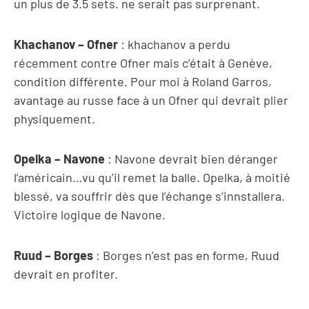
un plus de 3.5 sets. ne serait pas surprenant.
Khachanov – Ofner
: khachanov a perdu
récemment contre Ofner mais c’était à Genève,
condition différente. Pour moi à Roland Garros,
avantage au russe face à un Ofner qui devrait plier
physiquement.
Opelka – Navone
: Navone devrait bien déranger
l’américain…vu qu’il remet la balle. Opelka, à moitié
blessé, va souffrir dès que l’échange s’innstallera.
Victoire logique de Navone.
Ruud – Borges
: Borges n’est pas en forme, Ruud
devrait en profiter.