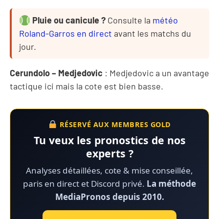
Pluie ou canicule ?
Consulte la
météo
Roland-Garros en direct
avant les matchs du
jour.
Cerundolo – Medjedovic
: Medjedovic a un avantage
tactique ici mais la cote est bien basse.
RÉSERVÉ AUX MEMBRES GOLD
Tu veux les pronostics de nos
experts ?
Analyses détaillées, cote & mise conseillée,
paris en direct et Discord privé.
La méthode
MediaPronos depuis 2010.