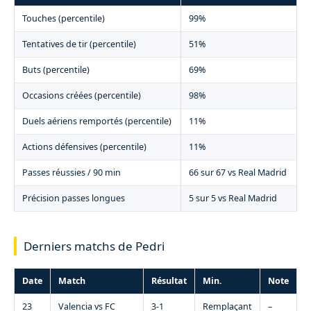
Touches (percentile)
99%
Tentatives de tir (percentile)
51%
Buts (percentile)
69%
Occasions créées (percentile)
98%
Duels aériens remportés (percentile)
11%
Actions défensives (percentile)
11%
Passes réussies / 90 min
66 sur 67 vs Real Madrid
Précision passes longues
5 sur 5 vs Real Madrid
Derniers matchs de Pedri
Date
Match
Résultat
Min.
Note
23
Valencia vs FC
3-1
Remplaçant
–