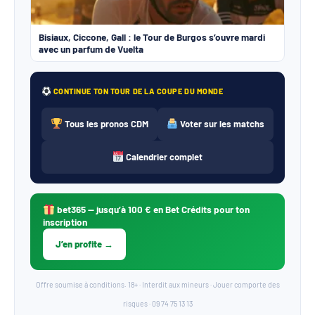
Bisiaux, Ciccone, Gall : le Tour de Burgos s’ouvre mardi
avec un parfum de Vuelta
CONTINUE TON TOUR DE LA COUPE DU MONDE
Tous les pronos CDM
Voter sur les matchs
Calendrier complet
bet365
— jusqu’à 100 € en Bet Crédits pour ton
inscription
J’en profite →
Offre soumise à conditions. 18+ · Interdit aux mineurs · Jouer comporte des
risques · 09 74 75 13 13