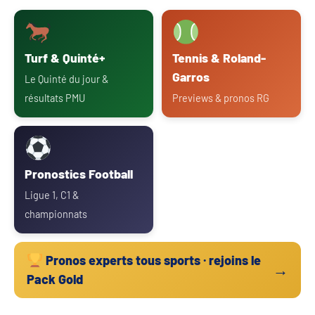
Turf & Quinté+
Tennis & Roland-
Garros
Le Quinté du jour &
résultats PMU
Previews & pronos RG
Pronostics Football
Ligue 1, C1 &
championnats
Pronos experts tous sports · rejoins le
→
Pack Gold