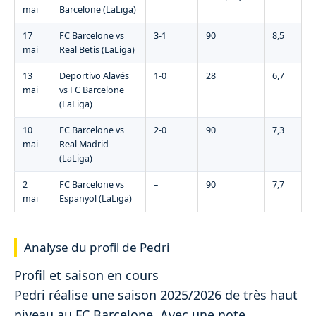
mai
Barcelone (LaLiga)
17
FC Barcelone vs
3-1
90
8,5
mai
Real Betis (LaLiga)
13
Deportivo Alavés
1-0
28
6,7
mai
vs FC Barcelone
(LaLiga)
10
FC Barcelone vs
2-0
90
7,3
mai
Real Madrid
(LaLiga)
2
FC Barcelone vs
–
90
7,7
mai
Espanyol (LaLiga)
Analyse du profil de Pedri
Profil et saison en cours
Pedri réalise une saison 2025/2026 de très haut
niveau au FC Barcelone. Avec une note