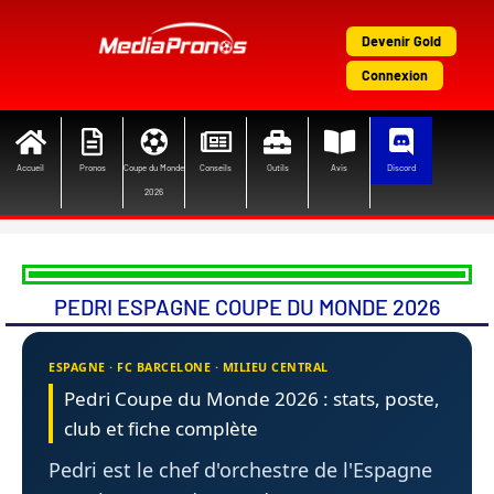
Aller
au
Devenir Gold
contenu
Connexion
Accueil
Pronos
Coupe du Monde
Conseils
Outils
Avis
Discord
2026
PEDRI ESPAGNE COUPE DU MONDE 2026
ESPAGNE · FC BARCELONE · MILIEU CENTRAL
Pedri Coupe du Monde 2026 : stats, poste,
club et fiche complète
Pedri est le chef d'orchestre de l'Espagne