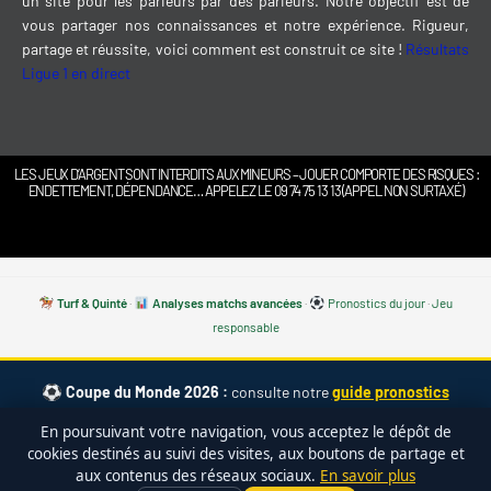
un site pour les parieurs par des parieurs. Notre objectif est de
vous partager nos connaissances et notre expérience. Rigueur,
partage et réussite, voici comment est construit ce site !
Résultats
Ligue 1 en direct
LES JEUX D’ARGENT SONT INTERDITS AUX MINEURS – JOUER COMPORTE DES RISQUES :
ENDETTEMENT, DÉPENDANCE… APPELEZ LE 09 74 75 13 13 (APPEL NON SURTAXÉ)
Turf & Quinté
·
Analyses matchs avancées
·
Pronostics du jour
·
Jeu
responsable
Coupe du Monde 2026 :
consulte notre
guide pronostics
CDM 2026 complet
— cotes, calendrier, favoris, meilleurs paris. ·
En poursuivant votre navigation, vous acceptez le dépôt de
Effectifs des 48 sélections
·
Avis bet365
cookies destinés au suivi des visites, aux boutons de partage et
aux contenus des réseaux sociaux.
En savoir plus
bet365
PARIER SUR LE FOOT •