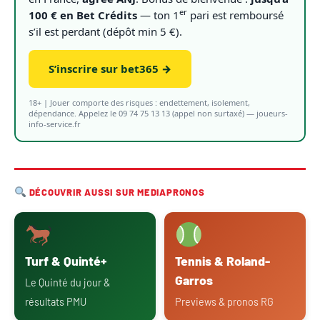
er
100 € en Bet Crédits
— ton 1
pari est remboursé
s’il est perdant (dépôt min 5 €).
S’inscrire sur bet365 →
18+ | Jouer comporte des risques : endettement, isolement,
dépendance. Appelez le 09 74 75 13 13 (appel non surtaxé) — joueurs-
info-service.fr
DÉCOUVRIR AUSSI SUR MEDIAPRONOS
Turf & Quinté+
Tennis & Roland-
Garros
Le Quinté du jour &
résultats PMU
Previews & pronos RG