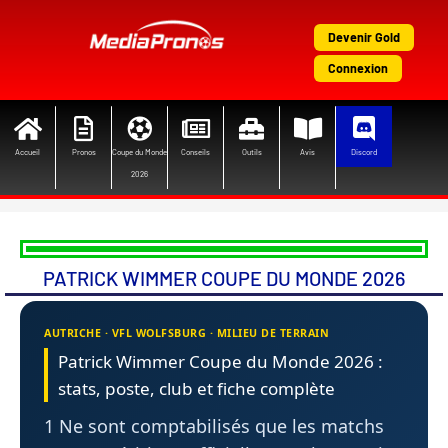
Aller
au
Devenir Gold
contenu
Connexion
Accueil
Pronos
Coupe du Monde
Conseils
Outils
Avis
Discord
2026
PATRICK WIMMER COUPE DU MONDE 2026
AUTRICHE · VFL WOLFSBURG · MILIEU DE TERRAIN
Patrick Wimmer Coupe du Monde 2026 :
stats, poste, club et fiche complète
1 Ne sont comptabilisés que les matchs