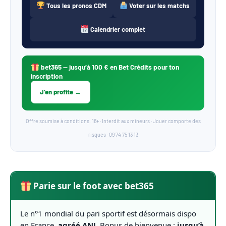
Tous les pronos CDM
Voter sur les matchs
Calendrier complet
bet365
— jusqu’à 100 € en Bet Crédits pour ton
inscription
J’en profite →
Offre soumise à conditions. 18+ · Interdit aux mineurs · Jouer comporte des
risques · 09 74 75 13 13
Parie sur le foot avec bet365
Le n°1 mondial du pari sportif est désormais dispo
en France,
agréé ANJ
. Bonus de bienvenue :
jusqu’à