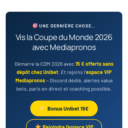
UNE DERNIÈRE CHOSE…
Vis la Coupe du Monde 2026
avec Mediapronos
Démarre la CDM 2026 avec
15 € offerts sans
dépôt chez Unibet
. Et rejoins l’
espace VIP
Mediapronos
– Discord dédié, alertes value
bets, paris en direct et coaching possible.
Bonus Unibet 15€
Rejoindre l’espace VIP