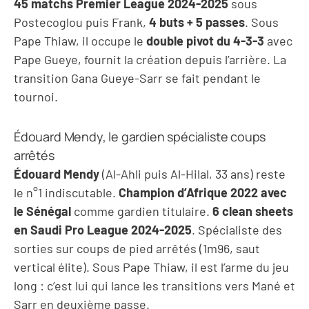
45 matchs Premier League 2024-2025
sous
Postecoglou puis Frank,
4 buts + 5 passes
. Sous
Pape Thiaw, il occupe le
double pivot du 4-3-3
avec
Pape Gueye, fournit la création depuis l’arrière. La
transition Gana Gueye-Sarr se fait pendant le
tournoi.
Édouard Mendy, le gardien spécialiste coups
arrêtés
Édouard Mendy
(Al-Ahli puis Al-Hilal, 33 ans) reste
le n°1 indiscutable.
Champion d’Afrique 2022 avec
le Sénégal
comme gardien titulaire.
6 clean sheets
en Saudi Pro League 2024-2025
. Spécialiste des
sorties sur coups de pied arrêtés (1m96, saut
vertical élite). Sous Pape Thiaw, il est l’arme du jeu
long : c’est lui qui lance les transitions vers Mané et
Sarr en deuxième passe.