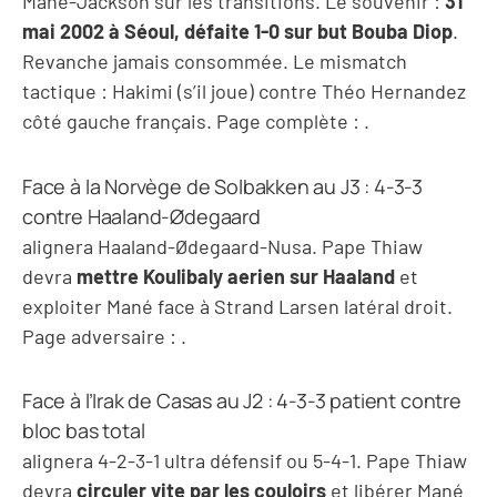
Mané-Jackson sur les transitions. Le souvenir :
31
mai 2002 à Séoul, défaite 1-0 sur but Bouba Diop
.
Revanche jamais consommée. Le mismatch
tactique : Hakimi (s’il joue) contre Théo Hernandez
côté gauche français. Page complète :
.
Face à la Norvège de Solbakken au J3 : 4-3-3
contre Haaland-Ødegaard
alignera Haaland-Ødegaard-Nusa. Pape Thiaw
devra
mettre Koulibaly aerien sur Haaland
et
exploiter Mané face à Strand Larsen latéral droit.
Page adversaire :
.
Face à l’Irak de Casas au J2 : 4-3-3 patient contre
bloc bas total
alignera 4-2-3-1 ultra défensif ou 5-4-1. Pape Thiaw
devra
circuler vite par les couloirs
et libérer Mané