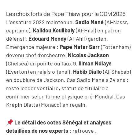
Les choix forts de Pape Thiaw pour la CDM 2026
L’ossature 2022 maintenue.
Sadio Mané
(Al-Nassr,
capitaine),
Kalidou Koulibaly
(Al-Hilal) en patron
défensif,
Édouard Mendy
(Al-Ahli) gardien.
Émergence majeure :
Pape Matar Sarr
(Tottenham)
devenu chef d’orchestre.
Nicolas Jackson
(Chelsea) en pointe ou faux 9.
Iliman Ndiaye
(Everton) en relais offensif.
Habib Diallo
(Al-Shabab)
en doublure de Jackson. Cas Sadio Mané à 34 ans :
reste leader vestiaire, statut de titulaire à
confirmer selon forme physique pré-Mondial. Cas
Krépin Diatta (Monaco) en regain.
Le détail des cotes Sénégal et analyses
détaillées de nos experts
: retrouve
.