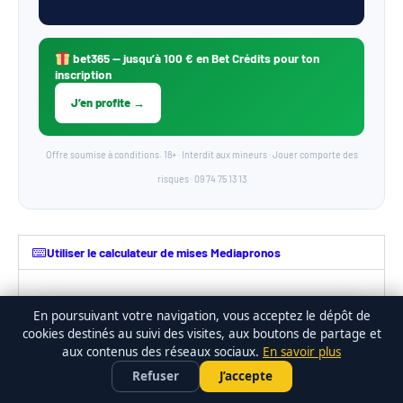
bet365
— jusqu’à 100 € en Bet Crédits pour ton
inscription
J’en profite →
Offre soumise à conditions. 18+ · Interdit aux mineurs · Jouer comporte des
risques · 09 74 75 13 13
Utiliser le calculateur de mises Mediapronos
En poursuivant votre navigation, vous acceptez le dépôt de
Calculateur de mises
cookies destinés au suivi des visites, aux boutons de partage et
aux contenus des réseaux sociaux.
En savoir plus
bet365
PARIER SUR LE FOOT •
×
Profiter de l'offre →
Refuser
J’accepte
FREEBET 100 €