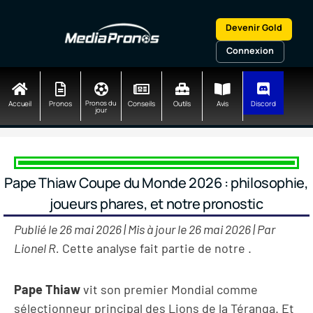
Aller
au
Devenir Gold
contenu
Connexion
Accueil
Pronos
Pronos du
Conseils
Outils
Avis
Discord
jour
Pape Thiaw Coupe du Monde 2026 : philosophie,
joueurs phares, et notre pronostic
Publié le 26 mai 2026 | Mis à jour le 26 mai 2026 | Par
Lionel R.
Cette analyse fait partie de notre
.
Pape Thiaw
vit son premier Mondial comme
sélectionneur principal des Lions de la Téranga. Et