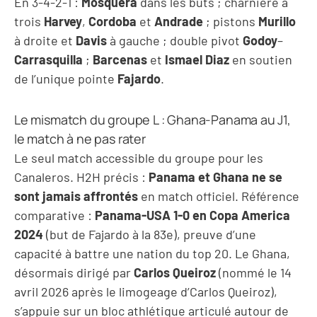
En 3-4-2-1 :
Mosquera
dans les buts ; charnière à
trois
Harvey
,
Cordoba
et
Andrade
; pistons
Murillo
à droite et
Davis
à gauche ; double pivot
Godoy
–
Carrasquilla
;
Barcenas
et
Ismael Diaz
en soutien
de l’unique pointe
Fajardo
.
Le mismatch du groupe L : Ghana-Panama au J1,
le match à ne pas rater
Le seul match accessible du groupe pour les
Canaleros. H2H précis :
Panama et Ghana ne se
sont jamais affrontés
en match officiel. Référence
comparative :
Panama-USA 1-0 en Copa America
2024
(but de Fajardo à la 83e), preuve d’une
capacité à battre une nation du top 20. Le Ghana,
désormais dirigé par
Carlos Queiroz
(nommé le 14
avril 2026 après le limogeage d’Carlos Queiroz),
s’appuie sur un bloc athlétique articulé autour de