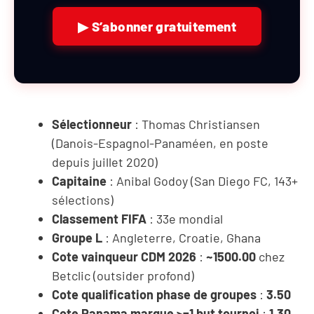
▶ S’abonner gratuitement
Sélectionneur
: Thomas Christiansen
(Danois-Espagnol-Panaméen, en poste
depuis juillet 2020)
Capitaine
: Anibal Godoy (San Diego FC, 143+
sélections)
Classement FIFA
: 33e mondial
Groupe L
: Angleterre, Croatie, Ghana
Cote vainqueur CDM 2026
:
~1500.00
chez
Betclic (outsider profond)
Cote qualification phase de groupes
:
3.50
Cote Panama marque >=1 but tournoi
:
1.30