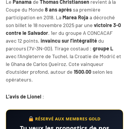
Le
Panama
de
Thomas Christiansen
revient à la
Coupe du Monde
8 ans après
sa première
participation en 2018. La
Marea Roja
a décroché
son billet le 18 novembre 2025 par une
victoire 3-0
contre le Salvador
. 1er du groupe A CONCACAF
avec 12 points,
invaincu sur l’intégralité
du
parcours (7V-3N-0D). Tirage costaud :
groupe L
avec l’Angleterre de Tuchel, la Croatie de Modrić et
le Ghana de Carlos Queiroz. Cote vainqueur
d’outsider profond, autour de
1500.00
selon les
opérateurs.
L’avis de Lionel
:
RÉSERVÉ AUX MEMBRES GOLD
Tu veux les pronostics de nos