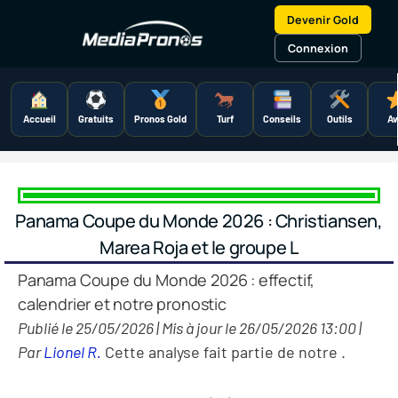
Aller
Devenir Gold
au
contenu
Connexion
Accueil
Gratuits
Pronos Gold
Turf
Conseils
Outils
Av
Panama Coupe du Monde 2026 : Christiansen,
Marea Roja et le groupe L
Panama Coupe du Monde 2026 : effectif,
calendrier et notre pronostic
Publié le 25/05/2026 | Mis à jour le 26/05/2026 13:00 |
Par
Lionel R.
Cette analyse fait partie de notre
.