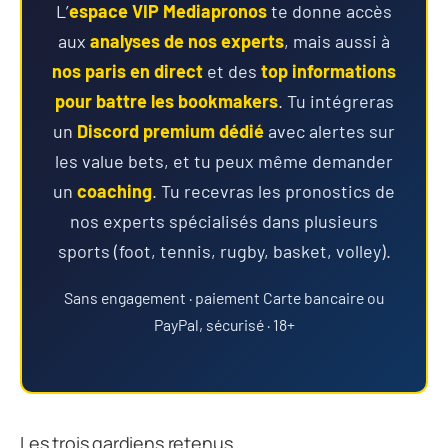
L’
espace VIP Mediapronos
te donne accès
aux
analyses de nos experts
, mais aussi à
nos paris en direct
et des
top informations
pour battre les bookmakers
. Tu intégreras
un
Discord premium dédié
avec alertes sur
les value bets, et tu peux même demander
un
coaching
. Tu recevras les pronostics de
nos experts spécialisés dans plusieurs
sports (foot, tennis, rugby, basket, volley).
Sans engagement · paiement Carte bancaire ou
PayPal, sécurisé · 18+
Les trois gardiens retenus