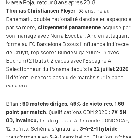
Marea Roja, retour 8 ans après 2018
Thomas Christiansen Ployer
, 53 ans, né au
Danemark, double nationalité danoise et espagnole
par sa mère,
citoyenneté panameenne
acquise par
son mariage avec Nuria Escobar. Ancien attaquant
forme au FC Barcelone B sous l’influence indirecte
de Cruyff, top scorer Bundesliga 2002-03 avec
Bochum (21 buts), 2 capes avec l’Espagne A.
Sélectionneur du Panama depuis le
22 juillet 2020
,
il détient le record absolu de matchs sur le banc
canalero.
Bilan :
90 matchs dirigés, 49% de victoires, 1,69
point par match
. Qualifications CDM 2026 :
7V-3N-
0D, invaincu
, 1er du groupe A 3e ronde CONCACAF,
12 points. Schéma signature :
3-4-2-1 hybride
transformable en 5-4-1 sans ballon. Citation Infobae