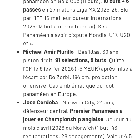
panaméen en Gold Cup (11 buts).
10 buts + 6
passes
en 27 matchs Liga MX 2025-26. Élu
par l’IFFHS meilleur buteur international
2025 (13 buts internationaux). Seul
Panaméen a avoir dispute Mondial U17, U20
et A.
Michael Amir Murillo
: Besiktas, 30 ans,
piston droit.
91 sélections, 9 buts
. Quitte
l’OM le 6 février 2026 (~5 MEUR) après mise à
l’écart par De Zerbi. 184 cm, projection
offensive. Cas emblématique du foot
panaméen en Europe.
Jose Cordoba
: Norwich City, 24 ans,
défenseur central.
Premier Panaméen a
jouer en Championship anglaise
. Joueur du
mois d’avril 2026 du Norwich (1 but, 43
récupérations, 28 dégagements). Valeur 4,5