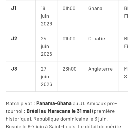
J1
18
01h00
Ghana
B
juin
F
2026
J2
24
01h00
Croatie
B
juin
F
2026
J3
27
23h00
Angleterre
M
juin
S
2026
Match pivot :
Panama-Ghana
au J1. Amicaux pre-
tournoi :
Brésil au Maracana le 31 mai
(première
historique), République dominicaine le 3 juin,
Bosnie le 6-7 juin à Saint-Louis. Le détail de
mérite