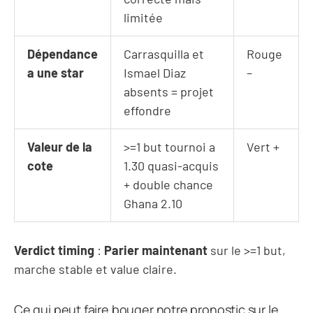
limitée
Dépendance
Carrasquilla et
Rouge
a une star
Ismael Diaz
–
absents = projet
effondre
Valeur de la
>=1 but tournoi a
Vert +
cote
1.30 quasi-acquis
+ double chance
Ghana 2.10
Verdict timing
:
Parier maintenant
sur le >=1 but,
marche stable et value claire.
Ce qui peut faire bouger notre pronostic sur le