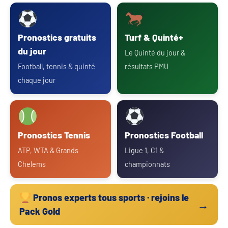
Pronostics gratuits
Turf & Quinté+
du jour
Le Quinté du jour &
Football, tennis & quinté
résultats PMU
chaque jour
Pronostics Tennis
Pronostics Football
ATP, WTA & Grands
Ligue 1, C1 &
Chelems
championnats
Pronos experts tous sports · rejoins le
→
Pack Gold