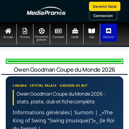
Aller
Devenir Gold
au
contenu
Connexion
Accueil
Pronos
Pronostics
Conseils
Outils
Avis
Discord
gratuits
Owen Goodman Coupe du Monde 2026
CANADA · CRYSTAL PALACE · GARDIEN DE BUT
Owen Goodman Coupe du Monde 2026 :
stats, poste, club et fiche complète
Informations générales| Surnom | _«The
King of Swing "Swing (musique)")»_ (le Roi
du Swing) |…