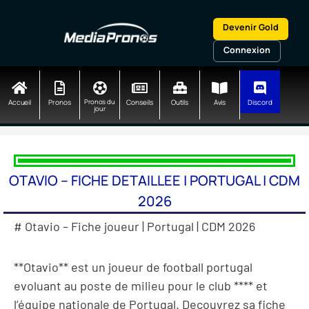
Aller
au
Devenir Gold
contenu
Connexion
Accueil
Pronos
Pronos du
Conseils
Outils
Avis
Discord
jour
OTAVIO – FICHE DETAILLEE | PORTUGAL | CDM
2026
# Otavio – Fiche joueur | Portugal | CDM 2026
**Otavio** est un joueur de football portugal
evoluant au poste de milieu pour le club **** et
l’équipe nationale de Portugal. Decouvrez sa fiche