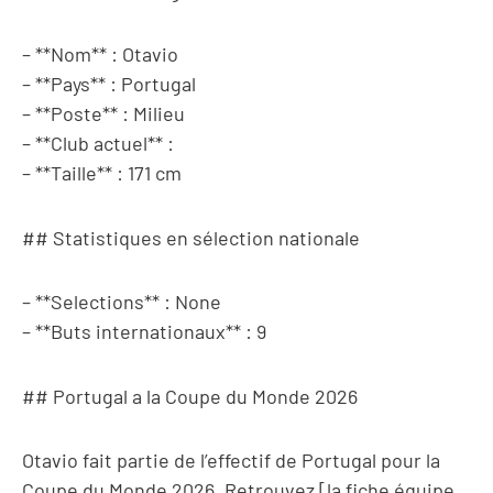
– **Nom** : Otavio
– **Pays** : Portugal
– **Poste** : Milieu
– **Club actuel** :
– **Taille** : 171 cm
## Statistiques en sélection nationale
– **Selections** : None
– **Buts internationaux** : 9
## Portugal a la Coupe du Monde 2026
Otavio fait partie de l’effectif de Portugal pour la
Coupe du Monde 2026. Retrouvez [la fiche équipe