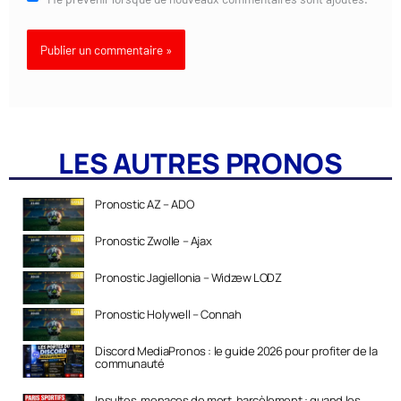
LES AUTRES PRONOS
Pronostic AZ – ADO
Pronostic Zwolle – Ajax
Pronostic Jagiellonia – Widzew LODZ
Pronostic Holywell – Connah
Discord MediaPronos : le guide 2026 pour profiter de la
communauté
Insultes, menaces de mort, harcèlement : quand les