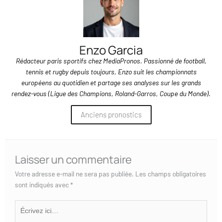
Enzo Garcia
Rédacteur paris sportifs chez MediaPronos. Passionné de football,
tennis et rugby depuis toujours, Enzo suit les championnats
européens au quotidien et partage ses analyses sur les grands
rendez-vous (Ligue des Champions, Roland-Garros, Coupe du Monde).
Anciens pronostics
Laisser un commentaire
Votre adresse e-mail ne sera pas publiée.
Les champs obligatoires
sont indiqués avec
*
Écrivez
ici…