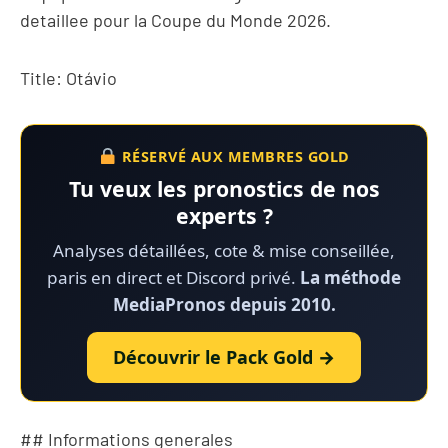
detaillee pour la Coupe du Monde 2026.
Title: Otávio
RÉSERVÉ AUX MEMBRES GOLD
Tu veux les pronostics de nos
experts ?
Analyses détaillées, cote & mise conseillée,
paris en direct et Discord privé.
La méthode
MediaPronos depuis 2010.
Découvrir le Pack Gold →
## Informations generales