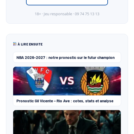
18+ · Jeu responsable · 09 74 75 13 13
À LIRE ENSUITE
NBA 2026-2027 : notre pronostic sur le futur champion
Pronostic Gil Vicente – Rio Ave : cotes, stats et analyse