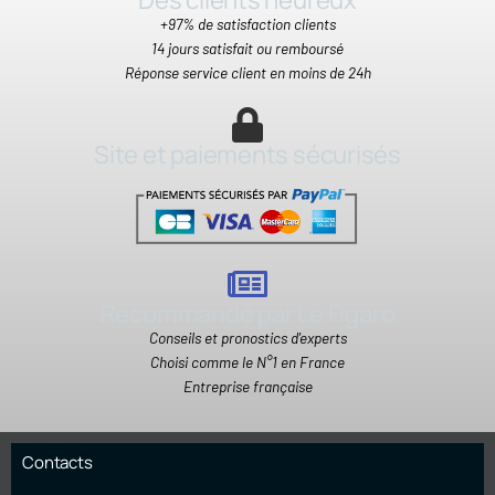
+97% de satisfaction clients
14 jours satisfait ou remboursé
Réponse service client en moins de 24h
Site et paiements sécurisés
Recommandé par Le Figaro
Conseils et pronostics d'experts
Choisi comme le N°1 en France
Entreprise française
Contacts