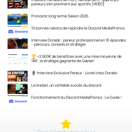
parieurs s’en prennent aux sportifs [VIDÉO]
Pronostic long terme Saison 2026
10 bonnes raisons de rejoindre le Discord MediaPronos
Interview Dorado : parieur professionnel en 10 épisodes
– parcours, conseils et stratégie
+2 600€ de bénéfices avec une mise moyenne de
18€ : la stratégie gagnante de Gaetan
Interview Exclusive Parieur : Lionel chez Dorado
Le livebet, un véritable succès du discord
Fonctionnement du Discord MediaPronos : Le Guide !
Des clients heureux​