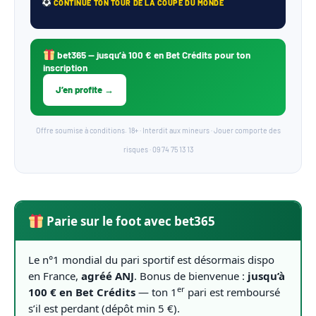
CONTINUE TON TOUR DE LA COUPE DU MONDE
bet365
— jusqu’à 100 € en Bet Crédits pour ton
inscription
J’en profite →
Offre soumise à conditions. 18+ · Interdit aux mineurs · Jouer comporte des
risques · 09 74 75 13 13
Parie sur le foot avec bet365
Le n°1 mondial du pari sportif est désormais dispo
en France,
agréé ANJ
. Bonus de bienvenue :
jusqu’à
er
100 € en Bet Crédits
— ton 1
pari est remboursé
s’il est perdant (dépôt min 5 €).