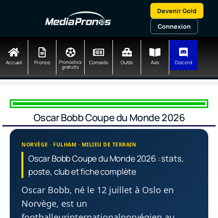
Aller
Devenir Gold
au
contenu
Connexion
Accueil
Pronos
Pronostics
Conseils
Outils
Avis
Discord
gratuits
Oscar Bobb Coupe du Monde 2026
NORVÈGE · FULHAM · MILIEU DE TERRAIN
Oscar Bobb Coupe du Monde 2026 : stats,
poste, club et fiche complète
Oscar Bobb, né le 12 juillet à Oslo en
Norvège, est un
footballeurinternationalnorvégien au