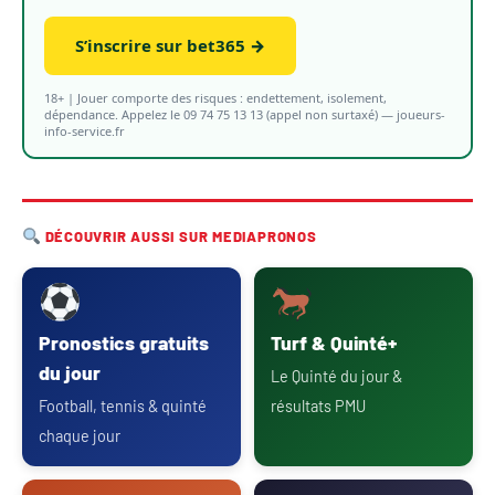
S’inscrire sur bet365 →
18+ | Jouer comporte des risques : endettement, isolement,
dépendance. Appelez le 09 74 75 13 13 (appel non surtaxé) — joueurs-
info-service.fr
DÉCOUVRIR AUSSI SUR MEDIAPRONOS
Pronostics gratuits
Turf & Quinté+
du jour
Le Quinté du jour &
Football, tennis & quinté
résultats PMU
chaque jour