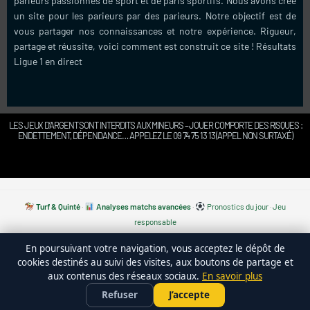
parieurs passionnés de sport et de paris sportifs. Nous avons créé
un site pour les parieurs par des parieurs. Notre objectif est de
vous partager nos connaissances et notre expérience. Rigueur,
partage et réussite, voici comment est construit ce site !
Résultats
Ligue 1 en direct
LES JEUX D’ARGENT SONT INTERDITS AUX MINEURS – JOUER COMPORTE DES RISQUES :
ENDETTEMENT, DÉPENDANCE… APPELEZ LE 09 74 75 13 13 (APPEL NON SURTAXÉ)
Turf & Quinté
·
Analyses matchs avancées
·
Pronostics du jour
·
Jeu
responsable
En poursuivant votre navigation, vous acceptez le dépôt de
cookies destinés au suivi des visites, aux boutons de partage et
Nos pronostics du jour :
Tous nos pronostics gratuits du
aux contenus des réseaux sociaux.
En savoir plus
jour
·
Pronostics football
·
Pronostics tennis
·
Turf & Quinté+
Refuser
J’accepte
— cotes, statistiques et analyses, mis à jour chaque jour.