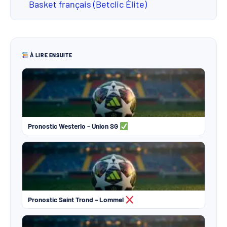
Basket français (Betclic Élite)
À LIRE ENSUITE
Pronostic Westerlo – Union SG
Pronostic Saint Trond – Lommel