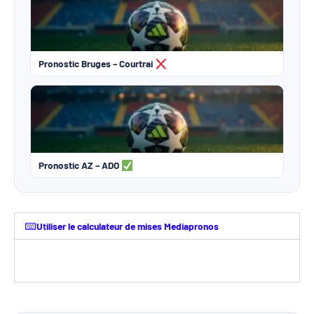
Pronostic Bruges – Courtrai
Pronostic AZ – ADO
Utiliser le calculateur de mises Mediapronos