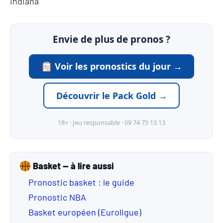
Indiana
Envie de plus de pronos ?
Voir les pronostics du jour →
Découvrir le Pack Gold →
18+ · Jeu responsable · 09 74 75 13 13
Basket — à lire aussi
Pronostic basket : le guide
Pronostic NBA
Basket européen (Euroligue)