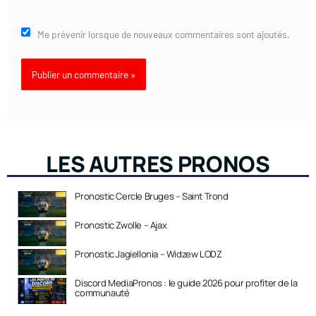
Me prévenir lorsque de nouveaux commentaires sont ajoutés.
LES AUTRES PRONOS
Pronostic Cercle Bruges – Saint Trond
Pronostic Zwolle – Ajax
Pronostic Jagiellonia – Widzew LODZ
Discord MediaPronos : le guide 2026 pour profiter de la
communauté