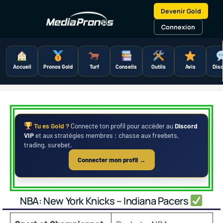
Aller
Devenir Gold
au
contenu
Connexion
Accueil
Pronos Gold
Turf
Conseils
Outils
Avis
Dis
Tu es Gold ?
Connecte ton profil pour accéder au
Discord
VIP
et aux stratégies membres : chasse aux freebets,
trading, surebet.
Connecter mon profil →
NBA: New York Knicks – Indiana Pacers