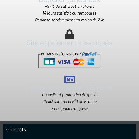
+97% de satisfaction clients
14 jours satisfait ou remboursé
Réponse service client en moins de 24h
Site et paiements sécurisés
Recommandé par Le Figaro
Conseils et pronostics d'experts
Choisi comme le N°1 en France
Entreprise française
Contacts