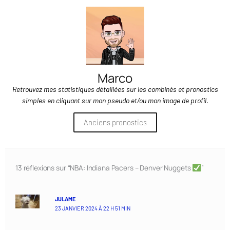
Marco
Retrouvez mes statistiques détaillées sur les combinés et pronostics
simples en cliquant sur mon pseudo et/ou mon image de profil.
Anciens pronostics
13 réflexions sur “NBA: Indiana Pacers – Denver Nuggets
”
JULAME
23 JANVIER 2024 À 22 H 51 MIN