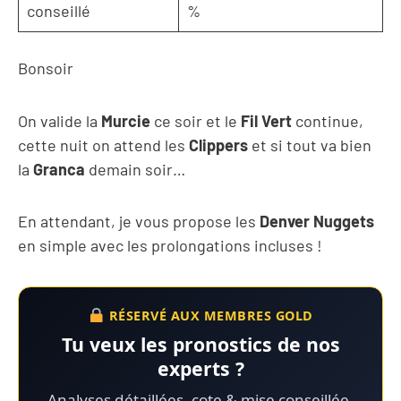
conseillé
%
Bonsoir
On valide la
Murcie
ce soir et le
Fil Vert
continue,
cette nuit on attend les
Clippers
et si tout va bien
la
Granca
demain soir…
En attendant, je vous propose les
Denver Nuggets
en simple avec les prolongations incluses !
RÉSERVÉ AUX MEMBRES GOLD
Tu veux les pronostics de nos
experts ?
Analyses détaillées, cote & mise conseillée,