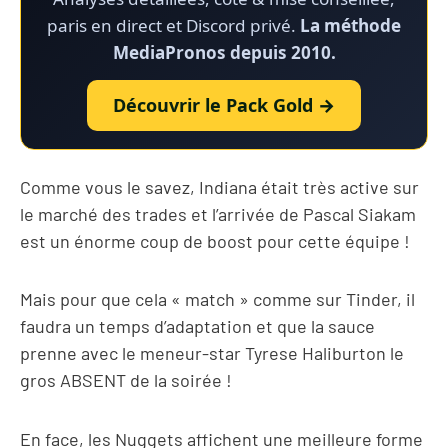
paris en direct et Discord privé.
La méthode
MediaPronos depuis 2010.
Découvrir le Pack Gold →
Comme vous le savez, Indiana était très active sur
le marché des trades et l’arrivée de Pascal Siakam
est un énorme coup de boost pour cette équipe !
Mais pour que cela « match » comme sur Tinder, il
faudra un temps d’adaptation et que la sauce
prenne avec le meneur-star Tyrese Haliburton le
gros ABSENT de la soirée !
En face, les Nuggets affichent une meilleure forme