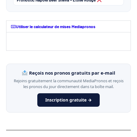
Utiliser le calculateur de mises Mediapronos
Reçois nos pronos gratuits par e-mail
Rejoins gratuitement la communauté MediaPronos et reçois
les pronos du jour directement dans ta boîte mail.
Inscription gratuite →