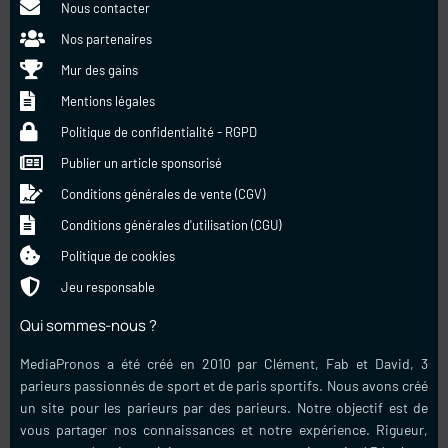
Nous contacter
Nos partenaires
Mur des gains
Mentions légales
Politique de confidentialité - RGPD
Publier un article sponsorisé
Conditions générales de vente (CGV)
Conditions générales d'utilisation (CGU)
Politique de cookies
Jeu responsable
Qui sommes-nous ?
MediaPronos a été créé en 2010 par Clément, Fab et David, 3
parieurs passionnés de sport et de paris sportifs. Nous avons créé
un site pour les parieurs par des parieurs. Notre objectif est de
vous partager nos connaissances et notre expérience. Rigueur,