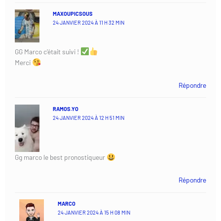
MAXOUPICSOUS
24 JANVIER 2024 À 11 H 32 MIN
GG Marco c’était suivi !
Merci
Répondre
RAMOS.YO
24 JANVIER 2024 À 12 H 51 MIN
Gg marco le best pronostiqueur
Répondre
MARCO
24 JANVIER 2024 À 15 H 08 MIN